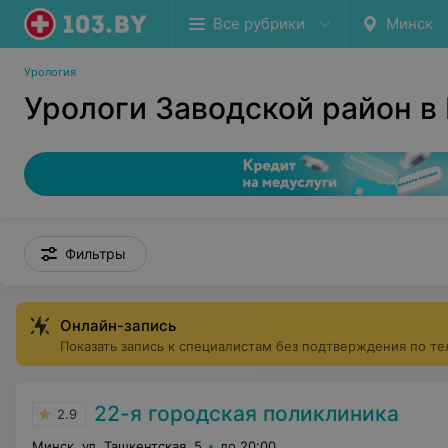
Все рубрики
Минск
Урология
Урологи Заводской район в
Фильтры
Онлайн-запись
Показать запись к специалистам без подтверждения по т
22-я городская поликлиника
2.9
Минск, ул. Ташкентская, 5
до 20:00