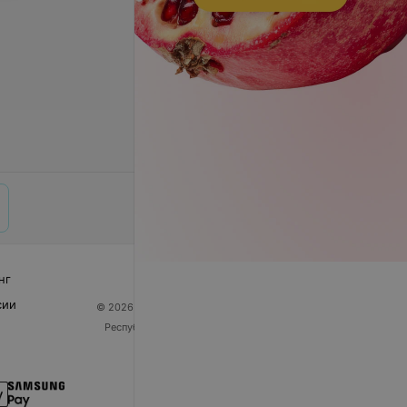
нг
сии
© 2026 ООО «Артокс Лаб», УНП 191700409
| 220012,
Республика Беларусь, г. Минск, улица Толбухина, 2,
пом. 16 | help@103.by
Служба поддержки
+375 291212755