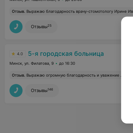
Отзыв
.
Выражаю благодарность врачу-стомотологу Ирине Ивановне за высокий профессионализм и внимательное отношение к пациентам.Администрацию прошу оценить работу И.И. Спец
25
Отзывы
5-я городская больница
4.0
Минск, ул. Филатова, 9
до 16:30
Отзыв
.
Выражаю огромную благодарность и уважение Людмиле Степановне и Андрею Мечеславовичу за их чуткость и золотые руки!!!! Как замечательно, что есть такие врачи, которые помаг
146
Отзывы