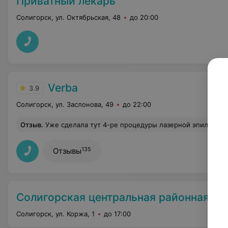
Приватный лекарь
Солигорск, ул. Октябрьская, 48
до 20:00
Verba
3.9
Солигорск, ул. Заслонова, 49
до 22:00
Отзыв
.
Уже сделала тут 4-ре процедуры лазерной эпиляции, все очень нравится. Специалисты профессионалы, приятные администраторы, сам кабинет комфортный и аккуратный. Хоче
135
Отзывы
Солигорская центральная районная бо
Солигорск, ул. Коржа, 1
до 17:00