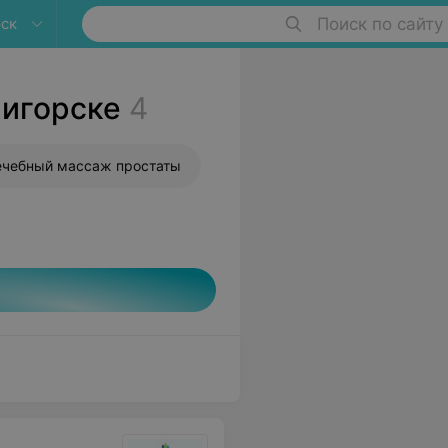
ск
Поиск по сайту
лигорске
4
ечебный массаж простаты