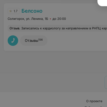
Белсоно
1.7
Солигорск, ул. Ленина, 1Б
до 20:00
Отзыв
.
Записались к кардиологу за направлением в РНПЦ кардиологии, уточнили у администратора- выписывает ли врач направление если это требуется, на что получили очень скользкий ответ "Возможно да а возможно и нет". Ездили каждый год в РНПЦ. Теперь же требуется направление чтобы попасть на консультацию. И так, врач в Белсоно на отрез отказался выписывать направление ссылаясь на пакет документов. Были предаставлены два экземпляра УЗИ с рекомендациями о консультации кардиохирурга. Для врача это не стало оправданием. Запросила какой то "мистиеский" пакет документов, на вопрос, что за пакет документов не смогла толком объяснить. В итоге, отправила в городскую по
156
Отзывы
О проекте