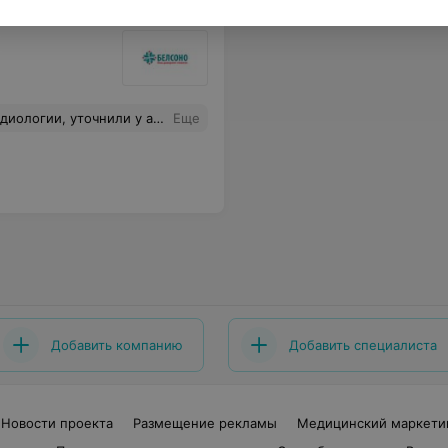
ликлинику за "мистиеским" пакетом документов, УЗИ не было просмотрено. Хорошо хоть денег не взяли. Настроение испорчено, время потеряно. Имя врача Татьяна Федоровна. Ранее не раз обращались в этот медицинский центр и все было неплохо. Но такое хамское отношение впервые. Не советую
Еще
Добавить компанию
Добавить специалиста
Новости проекта
Размещение рекламы
Медицинский маркети