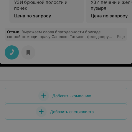
УЗИ брюшной полости и
УЗИ печени и жел
почек
пузыря
Цена по запросу
Цена по запросу
Отзыв
.
Выражаем слова благодарности бригаде
скорой помощи: врачу Сапешко Татьяне, фельдшеру
Еще
Миранович Евгению, водителю Козловскому
Владимиру за квалифицированную помощь нашей
маме Шидловской Леониде Ивановне, проживающей в
д.Скабин.Спасибо им за чуткое и внимательное
отношение,за доброту и внимательность.
Добавить компанию
Добавить специалиста