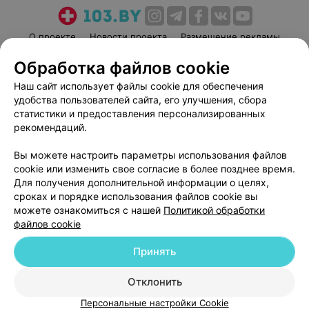
О проекте
Новости проекта
Размещение рекламы
Медицинский маркетинг
Публичный договор
Обработка файлов cookie
Пользовательское соглашение
Способы оплаты
Наш сайт использует файлы cookie для обеспечения
Вакансии
Партнеры
удобства пользователей сайта, его улучшения, сбора
статистики и предоставления персонализированных
Написать руководителю 103.by
рекомендаций.
Написать в поддержку
Персональные настройки cookie
Вы можете настроить параметры использования файлов
cookie или изменить свое согласие в более позднее время.
Обработка персональных данных
Для получения дополнительной информации о целях,
сроках и порядке использования файлов cookie вы
можете ознакомиться с нашей
Политикой обработки
файлов cookie
Принять
© 2026 ООО «Артокс Лаб», УНП 191700409
| 220012, Республика Беларусь,
Отклонить
г. Минск, улица Толбухина, 2, пом. 16 | help@103.by
Персональные настройки Cookie
Служба поддержки
+375 291212755