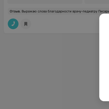
Отзыв
.
Выражаю слова благодарности врачу-педиатру Писарик Анжеле Владимировне.Спасибо ей за внимательное,чуткое и трепетное отношение к своим маленьким пациентам.С родителями всегда вежлива и