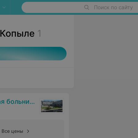
Поиск по сайту
 Копыле
1
 больница
Все цены