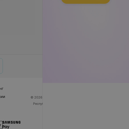
нг
сии
© 2026 ООО «Артокс Лаб», УНП 191700409
| 220012,
Республика Беларусь, г. Минск, улица Толбухина, 2,
пом. 16 | help@103.by
Служба поддержки
+375 291212755