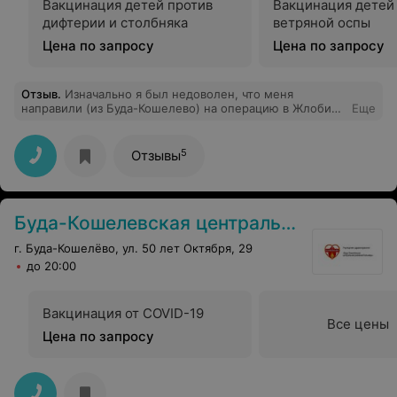
Вакцинация детей против
Вакцинация детей
дифтерии и столбняка
ветряной оспы
Цена по запросу
Цена по запросу
Отзыв
.
Изначально я был недоволен, что меня
направили (из Буда-Кошелево) на операцию в Жлобин,
Еще
а не в Гомель. Но, когда приехал Жлобинскую ЦРБ,
был удивлен. Отличная организация работы,
прекрасный персонал, начиная от санитарок, кончая
5
Отзывы
врачами. Операцию провели отлично, рука моя снова
работает! Спасибо всему персоналу.
Буда-Кошелевская центральная районная больница
г. Буда-Кошелёво, ул. 50 лет Октября, 29
до 20:00
Вакцинация от COVID-19
Все цены
Цена по запросу