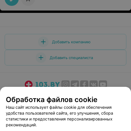
Добавить компанию
Добавить специалиста
О проекте
Новости проекта
Размещение рекламы
Обработка файлов cookie
Медицинский маркетинг
Публичный договор
Наш сайт использует файлы cookie для обеспечения
Пользовательское соглашение
Способы оплаты
удобства пользователей сайта, его улучшения, сбора
Вакансии
Партнеры
статистики и предоставления персонализированных
рекомендаций.
Написать руководителю 103.by