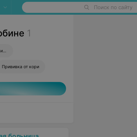
Поиск по сайту
обине
1
Прививка от пневмококковой инфекции
Прививка от кори
ая больница