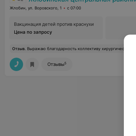
Жлобин, ул. Воровского, 1
с 07:00
Вакцинация детей против краснухи
Цена по запросу
Отзыв
.
Выражаю благодарность коллективу хирургического отделения Жлобинской ЦРб, и в частности Инессе Васильевне, за оперативность и внимательност
5
Отзывы