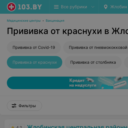
Все рубрики
Жлобин
Медицинские центры
•
Вакцинация
Прививка от краснухи в Жл
Прививка от Covid-19
Прививка от краснухи
Прививка от столбняка
Фильтры
Жлобинская центральная районн
4.2