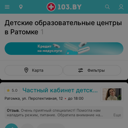
Детские образовательные центры
в Ратомке
1
Фильтры
Карта
Частный кабинет детского психолога Татьяны Сычевой
5.0
Ратомка, ул. Перспективная, 12
до 18:00
Отзыв
.
Очень приятный специалист! Помогла нам
наладить режим, питание. Обратила внимание на
Еще
навязчивые движения, мы их видели,но думали это
вопрос возрастной, точнее нам невролог сказал,что у