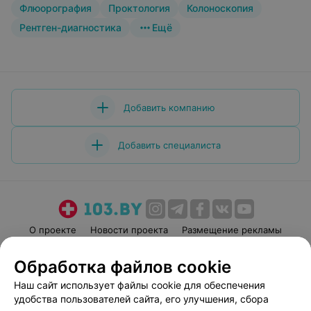
Флюорография
Проктология
Колоноскопия
Рентген-диагностика
Ещё
Добавить компанию
Добавить специалиста
О проекте
Новости проекта
Размещение рекламы
Медицинский маркетинг
Публичный договор
Обработка файлов cookie
Пользовательское соглашение
Способы оплаты
Наш сайт использует файлы cookie для обеспечения
Вакансии
Партнеры
удобства пользователей сайта, его улучшения, сбора
Написать руководителю 103.by