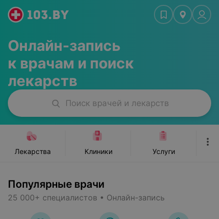
ьюти-мастера
Стоматологии
Красота, спорт
Ж
Онлайн-запись
к врачам и поиск
лекарств
Поиск врачей и лекарств
Лекарства
Клиники
Услуги
Популярные врачи
25 000+ специалистов • Онлайн-запись