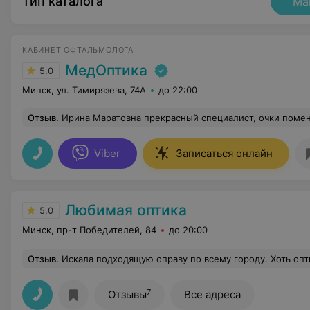
Тип каталога
Ма
КАБИНЕТ ОФТАЛЬМОЛОГА
МедОптика
5.0
Минск, ул. Тимирязева, 74А
до 22:00
Отзыв
.
Ирина Маратовна прекрасный специалист, очки поменять дочь попросила опять к ней. Внимательно смотрит, очки под
Viber
Записаться онлайн
Любимая оптика
5.0
Минск, пр-т Победителей, 84
до 20:00
Отзыв
.
Искала подходящую оправу по всему городу. Хоть оптик у нас и много, но где-то ассортимент, а где-то персонал совсем не радует. Здесь же, показалось, по крайней мере на первый в
7
Отзывы
Все адреса