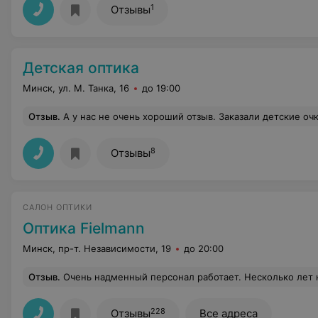
1
Отзывы
Детская оптика
Минск, ул. М. Танка, 16
до 19:00
Отзыв
.
А у нас не очень хороший отзыв. Заказали детские очки сделать по срочному, т.к. мы приезжие. Сказали приехать к четырнадцати (заказ был в 9.30). Дождались, забрали, приехали домой, наш ребёнок не новичок в ношении очков, но начали замечать что он щурит 
8
Отзывы
САЛОН ОПТИКИ
Оптика Fielmann
Минск, пр-т. Независимости, 19
до 20:00
Отзыв
.
Очень надменный персонал работает. Несколько лет не обращалась в вашу оптику, пришла в 2026 году и снова! Пусть не забывают, что они обслуживают клиентов. И это они должны выполнять свои должностные обязанности. Пояснять, объяснять, консульти
228
Отзывы
Все адреса