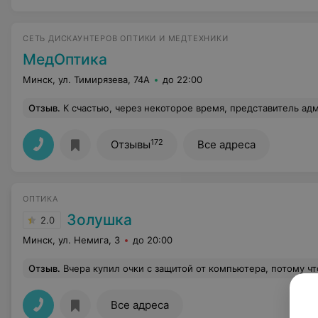
СЕТЬ ДИСКАУНТЕРОВ ОПТИКИ И МЕДТЕХНИКИ
МедОптика
Минск, ул. Тимирязева, 74А
до 22:00
Отзыв
.
К счастью, через некоторое время, представитель администрации МедОптики предложила нормальный выход из неприятной ситуации. Мы уд
172
Отзывы
Все адреса
ОПТИКА
Золушка
2.0
Минск, ул. Немига, 3
до 20:00
Отзыв
.
Вчера купил очки с защитой от компьютера, потому что по работе сижу за ноутбуком по 18 часов. Сделали в срок, за три дня. Оправу выбрал из бюджетных - это диапазон до 100 руб. Брендовые стоят до 700 руб! Проверять зрение даже не планировал, ведь проблем никогда не было. Но врач настояла - проверка бесплатная, а линзы дорогие, лучше убедиться. К слову, линзы стоили по 109 руб + 12 руб работа мастера. Кстати, врач также помогла подобрать оправу. Пока пользуюсь и никаких проблем нет, но все же гарантию на всякий случай храню - немного времени прошло, мало ли что. Но оправа именно та, что я выбрал. Да, сперва нужно было оплатить саму оправу (100 
Все адреса