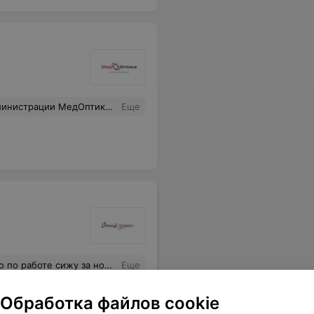
овлетворены тем, что нас Услышали! Вобщем, все хорошо.
Еще
руб), а через три дня, когда забирал готовые очки, доплатить остаток - 230 руб. Единственное, что я не совсем понял - зачем в комплекте к очкам еще две линзы? Это те, что прежде были в оправе или запасной комплект? Заметил только дома, поэтому не спросил у консультанта.
Еще
Обработка файлов cookie