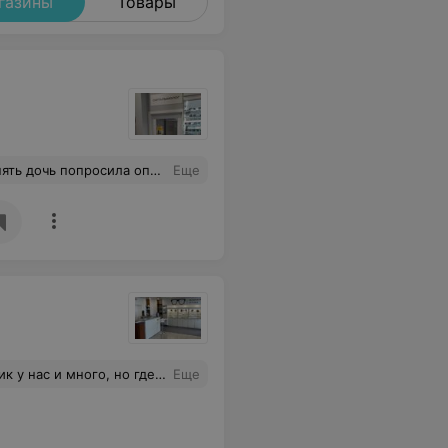
газины
Товары
бирает так, что носим долго. Огромное спасибо!
Еще
згляд, полная идиллия: и оправу нашла, и настроение администраторы подняли))
Еще