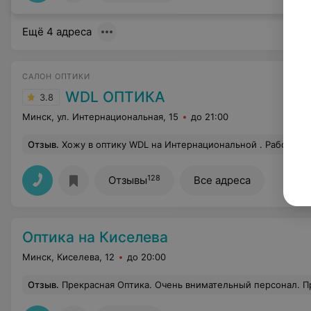
Ещё 4 адреса
САЛОН ОПТИКИ
WDL ОПТИКА
3.8
Минск, ул. Интернациональная, 15
до 21:00
Отзыв
.
Хожу в оптику WDL на Интернациональной . Работают настоящие профессионалы , девочки всегда помогают , дают дельные советы в выборе , исходя из личного опыта 
128
Отзывы
Все адреса
Оптика на Киселева
Минск, Киселева, 12
до 20:00
Отзыв
.
Прекрасная Оптика. Очень внимательный персонал. Приходим туда с мужем, как к старым друзьям, так как являемся их клие