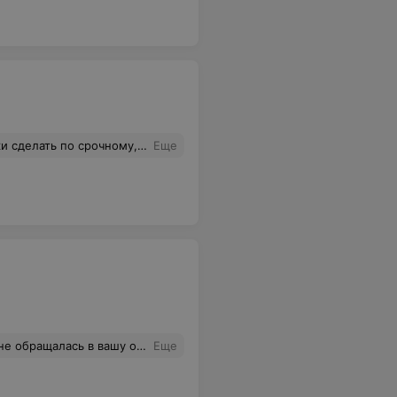
глаза, выглядывает из под очков - забили тревогу. Оказалось, что поставили не те стекла. Будьте внимательны!!!
Еще
ровать и продавать. А не встречать людей с видом, словно мы уже что-то должны и чего вообще сюда пришли.
Еще