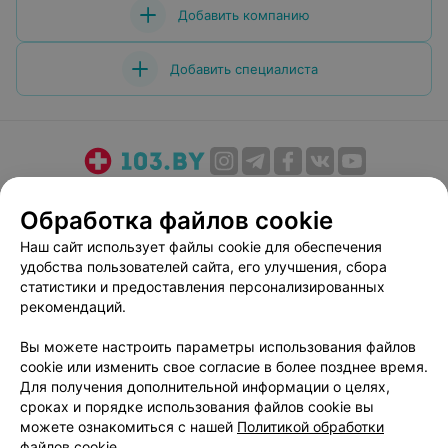
Добавить компанию
Добавить специалиста
О проекте
Новости проекта
Размещение рекламы
Обработка файлов cookie
Медицинский маркетинг
Публичный договор
Наш сайт использует файлы cookie для обеспечения
Пользовательское соглашение
Способы оплаты
удобства пользователей сайта, его улучшения, сбора
Вакансии
Партнеры
статистики и предоставления персонализированных
Написать руководителю 103.by
рекомендаций.
Написать в поддержку
Вы можете настроить параметры использования файлов
Персональные настройки cookie
cookie или изменить свое согласие в более позднее время.
Для получения дополнительной информации о целях,
Обработка персональных данных
сроках и порядке использования файлов cookie вы
можете ознакомиться с нашей
Политикой обработки
файлов cookie