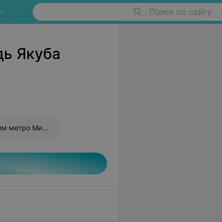
Поиск по сайту
дь Якуба
Оптики по станциям метро Минска