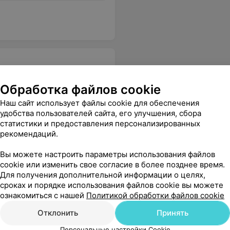
Обработка файлов cookie
Наш сайт использует файлы cookie для обеспечения
тору - Анастасии Георгиевне Илюкевич, видно что профессионал своего дела, спасибо Вам огромное!!!
Еще
удобства пользователей сайта, его улучшения, сбора
статистики и предоставления персонализированных
рекомендаций.
Вы можете настроить параметры использования файлов
cookie или изменить свое согласие в более позднее время.
Для получения дополнительной информации о целях,
сроках и порядке использования файлов cookie вы можете
ознакомиться с нашей
Политикой обработки файлов cookie
Отклонить
Принять
Ваши деньги и не заикается о том, что они не смогут Вам помочь, если вдруг что-то случится. Клиенториентированность!
Еще
Персональные настройки Cookie