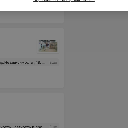
 стекла и легком нажатии). Я вернула мастеру на исправление. Но мастер ответил, что ничего страшного, это просто виновата оправа и стекло. В общем, вывод: внимательно проверяйте оформление договора и не оплачивайте более заявленной суммы. А лучше выбирайте другую оптику!
Еще
зу линз , обратив внимание на некую неточность в рецепте ! Спасибо огромное
Еще