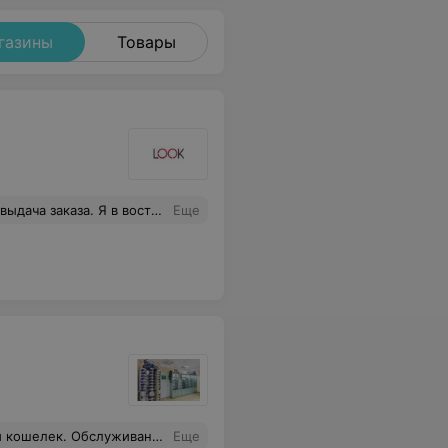
газины
Товары
ча заказа. Я в восторге
Еще
 жителей м-на Зеленый Луг-5. Буду рекомендовать своим знакомым.
Еще