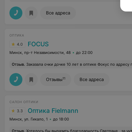
Все адреса
ОПТИКА
FOCUS
4.0
Минск, пр-т Независимости, 48
до 22:00
Отзыв
.
Заказала очки дочке 10 лет в оптике Фокус по адресу пр.Независимости ,48. За оправу оплатила сразу. Консультант посоветовала линзы с антибликовым покрытием с утоньшением 1,6, вторую линзу - с утоньшением 1,5. Стоимость была озвучена устно 44 руб. и 19 руб. и прописана в договоре карандашом (?). На следующий день перезвонили и сказали, что нужно все-таки линзы с одинаковыми параметрами т.е. с к=1,6 и это будет немного дороже (была обещана скидка 15%). По факту вместо 53 руб. выставили счет 80 руб. Оказалось, что линза пришла не за 44 руб.,а за 54 руб.,а скидка 15% не сделана. Далее... Одна линза вставлена в оправу с браком (двигается при протирании
11
Отзывы
Все адреса
САЛОН ОПТИКИ
Оптика Fielmann
3.3
Минск, ул. Гикало, 1
до 18:00
Отзыв
.
Хотелось бы выразить благодарность Светлане , за чуткость , легкость и профессионализм в подборе оправы для ребенка ! Также хочется отметить насколько она внимательна подошла к зака