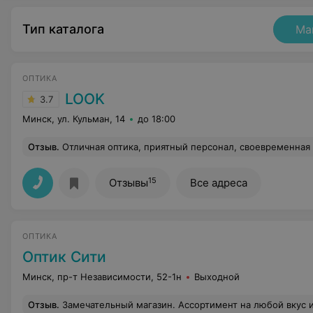
Тип каталога
Ма
ОПТИКА
LOOK
3.7
Минск, ул. Кульман, 14
до 18:00
Отзыв
.
Отличная оптика, приятный персонал, своевременная выда
15
Отзывы
Все адреса
ОПТИКА
Оптик Сити
Минск, пр-т Независимости, 52-1н
Выходной
Отзыв
.
Замечательный магазин. Ассортимент на любой вкус и кошелек. Обслуживание быстрое, оперативное и качественное. Шаговая доступность для, в частности,