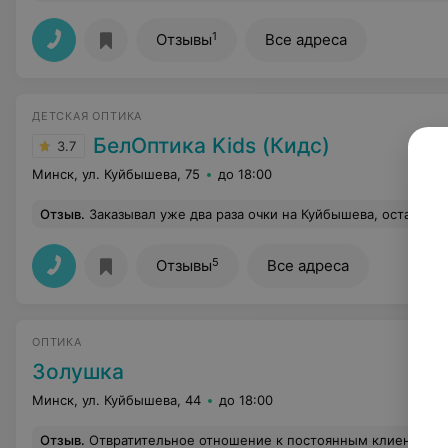
1
Отзывы
Все адреса
ДЕТСКАЯ ОПТИКА
БелОптика Kids (Кидс)
3.7
Минск, ул. Куйбышева, 75
до 18:00
Отзыв
.
Заказывал уже два раза очки на Куйбышева, остался просто в восторге. Очень доволен внимательным обслуживанием и отношением персонала к моей проблеме. Отличное оборудование для проверки и постановки диагноза. Отдельное спасибо док
5
Отзывы
Все адреса
ОПТИКА
Золушка
Минск, ул. Куйбышева, 44
до 18:00
Отзыв
.
Отвратительное отношение к постоянным клиентам. Принесли подтянуть дудки в очках за 900р, так они же ещё и обвинили, что носим не так. Мастер только по будням с 10 и до 15. Но! Магазин не берет на себя ответственность если вдруг они лопнут! Но! С удовольствием берет 