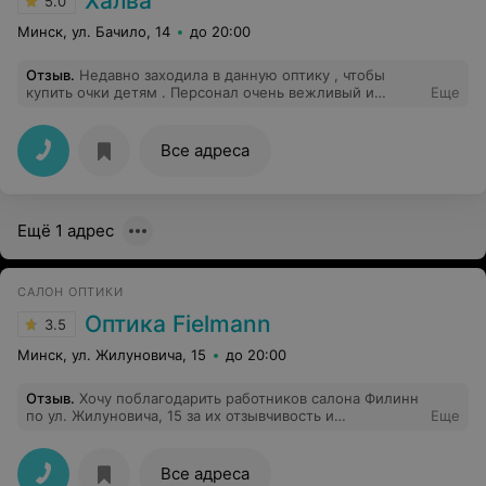
Халва
5.0
Минск, ул. Бачило, 14
до 20:00
Отзыв
.
Недавно заходила в данную оптику , чтобы
купить очки детям . Персонал очень вежливый и
Еще
внимательный ! Выбора детских оправ - куча ) Впервые
сталкивалась с тем , что нужно покупать очки , но
даже мне ,объяснения девушки консультанта были
Все адреса
доступны и понятны
Ещё 1 адрес
САЛОН ОПТИКИ
Оптика Fielmann
3.5
Минск, ул. Жилуновича, 15
до 20:00
Отзыв
.
Хочу поблагодарить работников салона Филинн
по ул. Жилуновича, 15 за их отзывчивость и
Еще
доброжелательное отношение к клиентам. Несмотря
на то, что моя просьба была необычной (в других
оптиках отказали), сотрудники данного салона пошли
Все адреса
мне на встречу и привели мои очки в наилучший вид. Я