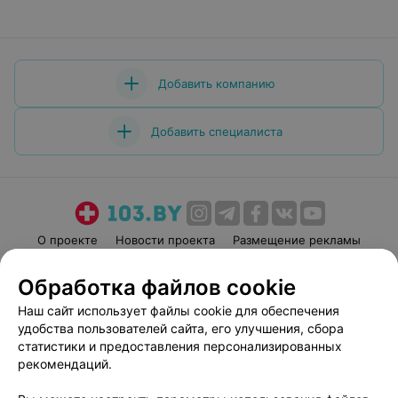
Добавить компанию
Добавить специалиста
О проекте
Новости проекта
Размещение рекламы
Медицинский маркетинг
Публичный договор
Обработка файлов cookie
Пользовательское соглашение
Способы оплаты
Наш сайт использует файлы cookie для обеспечения
Вакансии
Партнеры
удобства пользователей сайта, его улучшения, сбора
Написать руководителю 103.by
статистики и предоставления персонализированных
рекомендаций.
Написать в поддержку
Персональные настройки cookie