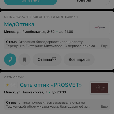
Магазины
Товары
СЕТЬ ДИСКАУНТЕРОВ ОПТИКИ И МЕДТЕХНИКИ
МедОптика
Минск, ул. Рудобельская, 3-52
до 21:00
Отзыв
.
Огромная благодарность специалисту,
Терещенко Екатерине Михайлове. С первого приема
Еще
расположила внимательностью и профессионализмом.
Я, как родитель, получила компетентную и
исчерпывающую информацию на все вопросы.
172
Отзывы
Все адреса
Ребёнок (13 лет) - возможность играть, читать и
заниматься спортом без ограничений ( не думая, что
мешают очки или линзы). Приятным плюсом то, что
врач вызвала доверие и приятные эмоции ( заменить
СЕТЬ ОПТИК
специалиста желания не возникало, только восторг её
терпением). Однозначно - рекомендуем! Вопрос по
Сеть оптик «PROSVET»
5.0
протоколам лечения в поликлинике - родителям
должны доносить информацию о методе и
Минск, ул. Ташкентская, 7
до 20:00
возможности использования ночных линз. И главное -
результат, который достигается. Выбирать или нет -
Отзыв
.
оптика понравилась заказывала очки на
дело каждого. Огромная благодарность за Ваш труд.
Ташкенской обслуживала Алла, благодарю её за
Еще
оказание помощи в выборе оправы а также помощи