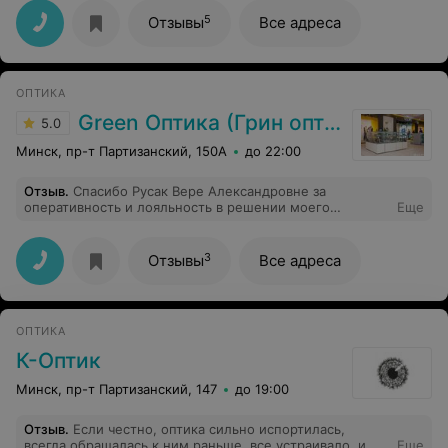
администраторы. А сама магазин как сказочный домик
для детей ,по выходу из магазина, дочка сказала:-
5
Отзывы
Все адреса
мама, можно мы тут отметим мой ДР. Самые
наилучшие рекомендации
ОПТИКА
Green Оптика (Грин оптика)
5.0
Минск, пр-т Партизанский, 150А
до 22:00
Отзыв
.
Спасибо Русак Вере Александровне за
оперативность и лояльность в решении моего
Еще
вопроса. Инцидент с покупкой бракованных очков
улажен. Спасибо!
3
Отзывы
Все адреса
ОПТИКА
К-Оптик
Минск, пр-т Партизанский, 147
до 19:00
Отзыв
.
Если честно, оптика сильно испортилась,
всегда обращалась к ним раньше, все устраивало, и
Еще