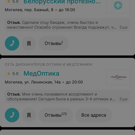
Белорусский протезно-ортопедический восстановительный центр
5.0
Могилев, пер. Базный, 8
до 16:00
Отзыв
.
Сделали отцу бандаж, очень быстро и
качественно! Спасибо огромное! Всегда подскажут, что
Еще
нужно, очень вежливы!
1
Отзывы
СЕТЬ ДИСКАУНТЕРОВ ОПТИКИ И МЕДТЕХНИКИ
МедОптика
5.0
Могилев, ул. Ленинская, 14а
до 20:00
Отзыв
.
Мне очень понравился ассортимент и
обслуживание! Сегодня была в разных 3-4 оптиках и
Еще
на мою форму лица там было не на что посмотреть! А
здесь можно было выбирать из штук 3-4 , все были
хороши в принципе! Девушка - профессионал, сразу
172
Отзывы
Все адреса
увидела, что именно мне подойдёт! Я очень рада.
Рекомендую! Что-нибудь подберут даже для самого
взыскательного покупателя, уверена.