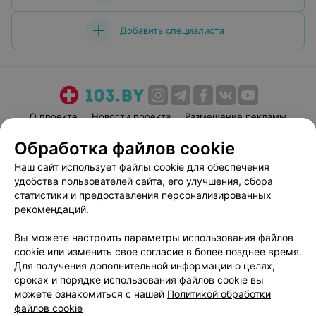
Добавить специалиста
О проекте
Новости проекта
Размещение рекламы
Медицинский маркетинг
Публичный договор
Обработка файлов cookie
Пользовательское соглашение
Способы оплаты
Наш сайт использует файлы cookie для обеспечения
Вакансии
Партнеры
удобства пользователей сайта, его улучшения, сбора
статистики и предоставления персонализированных
Написать руководителю 103.by
рекомендаций.
Написать в поддержку
Персональные настройки cookie
Вы можете настроить параметры использования файлов
cookie или изменить свое согласие в более позднее время.
Обработка персональных данных
Для получения дополнительной информации о целях,
сроках и порядке использования файлов cookie вы
можете ознакомиться с нашей
Политикой обработки
файлов cookie