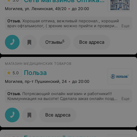
3.0
Могилев, ул. Ленинская, 49/20
до 20:00
Отзыв
.
Хорошая оптика, вежливый персонал., хороший
врач офтальмолог, ( зрение можно прийти и проверить
Еще
без записей) и если нужно сразу же) подобрать очки.
5
Отзывы
Все адреса
МАГАЗИН МЕДИЦИНСКИХ ТОВАРОВ
Польза
5.0
Могилев, пр-т Пушкинский, 24
до 20:00
Отзыв
.
Потрясающий онлайн магазин и работники!!!
Коммуникация на высоте! Сделала заказ онлайн поздно
Еще
ночью, утром позвонил оператор и сообщил что товар
будет доставлен в течение 5 часов! Качество покупки
так же обрадовало. Спасибо вам и успехов в вашем
Все адреса
добром деле!!