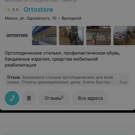
МАГАЗИН ОРТОПЕДИЧЕСКИХ ТОВАРОВ
Ortostore
5.0
Минск, ул. Одоевского, 10
Выходной
Ортопедические стельки, профилактическая обувь,
бандажные изделия, средства мобильной
реабилитация
Отзыв
.
Заказывала стельки ортопедические для всей
семьи. Отмечу демократичные цены. Очень быстро
Еще
произведена доставка. Осталась довольна покупкой.
Буду вашим постоянным клиентом.
5
Отзывы
Все адреса