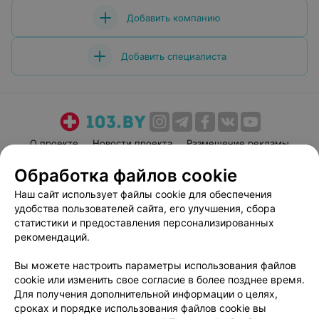
Добавить компанию
Добавить специалиста
О проекте
Новости проекта
Размещение рекламы
Медицинский маркетинг
Публичный договор
Обработка файлов cookie
Пользовательское соглашение
Способы оплаты
Наш сайт использует файлы cookie для обеспечения
Вакансии
Партнеры
удобства пользователей сайта, его улучшения, сбора
статистики и предоставления персонализированных
Написать руководителю 103.by
рекомендаций.
Написать в поддержку
Персональные настройки cookie
Вы можете настроить параметры использования файлов
cookie или изменить свое согласие в более позднее время.
Обработка персональных данных
Для получения дополнительной информации о целях,
сроках и порядке использования файлов cookie вы