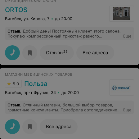
ОРТОПЕДИЧЕСКИЙ САЛОН
ORTOS
Витебск, ул. Кирова, 7
до 20:00
Отзыв
.
Добрый день! Постоянный клиент этого салона.
Покупаю компрессионный трикотаж разного
Еще
производителя в этом салона, и Латвию, и Америку.
Очень доволен, рекомендую! Очень вежливый
персонал.
25
Отзывы
Все адреса
МАГАЗИН МЕДИЦИНСКИХ ТОВАРОВ
Польза
5.0
Витебск, пр-т Фрунзе, 34
до 20:00
Отзыв
.
Отличный магазин, большой выбор товаров,
грамотные консультанты. Приобрела ортопедические
Еще
стельки для ребенка. Консультант помогла
определиться с выбором. Спасибо! Рекомендую
Все адреса