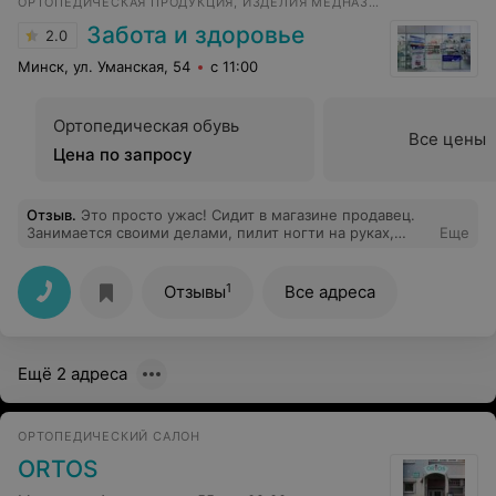
ОРТОПЕДИЧЕСКАЯ ПРОДУКЦИЯ, ИЗДЕЛИЯ МЕДНАЗНАЧЕНИЯ, БЕЛЬЕ ДЛЯ БЕРЕМЕННЫХ
Забота и здоровье
2.0
Минск, ул. Уманская, 54
с 11:00
Ортопедическая обувь
Все цены
Цена по запросу
Отзыв
.
Это просто ужас! Сидит в магазине продавец.
Занимается своими делами, пилит ногти на руках,
Еще
день большой. На просьбу показать товар и
проконсультироваться заявила, что вы попали не туда и
это все не для вас. А где, простите, человеческое
1
Отзывы
Все адреса
отношение. Да и люди туда заходят редко, наверное
не хотят натолкнуться на хамство.
Ещё 2 адреса
ОРТОПЕДИЧЕСКИЙ САЛОН
ORTOS