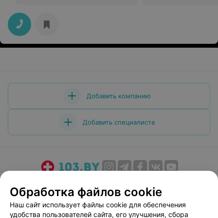
Добавить компанию
Добавить специалиста
О проекте
Новости проекта
Размещение рекламы
Обработка файлов cookie
Медицинский маркетинг
Публичный договор
Наш сайт использует файлы cookie для обеспечения
Пользовательское соглашение
Способы оплаты
удобства пользователей сайта, его улучшения, сбора