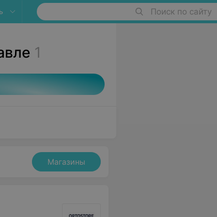
ь
Поиск по сайту
авле
1
Магазины