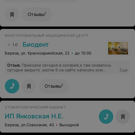
1
Отзывы
МНОГОПРОФИЛЬНЫЙ МЕДИЦИНСКИЙ ЦЕНТР
Биодент
1.0
Береза, ул. Красноармейская, 22
до 15:00
Отзыв
.
Приехали сегодня в солярий,а там оказалось
сегодня закрыто ,могли б на сайте написать или
Еще
сказать по телефону что вы 8 числа закрыты будете ,а
не ехать с другого города и уехать обратно
1
Отзывы
СТОМАТОЛОГИЧЕСКИЙ КАБИНЕТ
ИП Янковская Н.Е.
Береза, ул.Совхозная, 43
Выходной