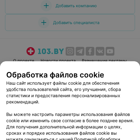
Добавить компанию
Добавить специалиста
О проекте
Новости проекта
Размещение рекламы
Медицинский маркетинг
Публичный договор
Обработка файлов cookie
Пользовательское соглашение
Способы оплаты
Наш сайт использует файлы cookie для обеспечения
Вакансии
Партнеры
удобства пользователей сайта, его улучшения, сбора
статистики и предоставления персонализированных
Написать руководителю 103.by
рекомендаций.
Написать в поддержку
Персональные настройки cookie
Вы можете настроить параметры использования файлов
cookie или изменить свое согласие в более позднее время.
Обработка персональных данных
Для получения дополнительной информации о целях,
сроках и порядке использования файлов cookie вы
можете ознакомиться с нашей
Политикой обработки