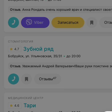
Отзыв
.
Анна Рондаль очень хороший врач и специалист своего дела. Берётся за работу от которой другие врачи отказываются, благодаря ей я сохранила 
Viber
Записаться
Отз
СТОМАТОЛОГИЯ
Зубной ряд
4.7
Бобруйск, ул. Ульяновская, 35/31
до 20:00
Отзыв
.
Уважаемый Андрей Валерьевич!Ваши руки поистине золотые, а сердце наполнено неподдельной чуткостью к маленьким пациентам.И не только к маленьким!Успехов Вам в деятельности, высоких 
47
Отзывы
МЕДИЦИНСКИЙ ЦЕНТР
Тари
4.6