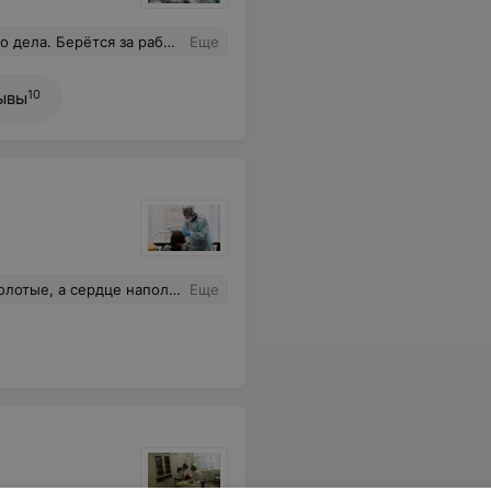
свои козалось бы безнадежные зубы!!!! Спасибо вам огромное!
Еще
10
ывы
результатов в тонкой работе, прекрасного настроения и жизненного благополучия.
Еще