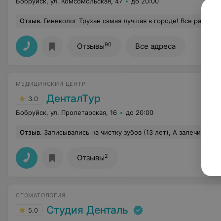
Бобруйск, ул. Комсомольская, 47
до 20:00
Отзыв
.
Гинеколог Трухан самая лучшая в городе! Все расскажет,все объяснит. Компете
90
Отзывы
Все адреса
МЕДИЦИНСКИЙ ЦЕНТР
ДенталТур
3.0
Бобруйск, ул. Пролетарская, 16
до 20:00
Отзыв
.
Записывались на чистку зубов (13 лет), А залечили КАРИЕС!!!! Это как вообще организована работа в ЧАСТНОЙ КЛИНКЕ?????Записывалась за месяц. предварительно позвонили спросили придете ли Вы на ЧИСТКУ ЗУБОВ? Приехали на следующий день как и записались. Опоздали на 3 МИНУТЫ, уже взяли другого пациента!! Прождали 20 минут!!! Дочка пошла в кабинет без меня через минут 15 вышла медсесрта говоря распишитесь здесь Вашей дочке залечили зуб!!!! ЭТО КАК????? Как работ
2
Отзывы
СТОМАТОЛОГИЯ
Студия Денталь
5.0