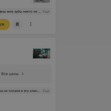
не делал. Пломбы стоят годами.
Еще
ся
Все цены
 своим знакомым и близким говорю лечится только тут! Спасибо вам большое)))
Еще