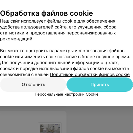
Обработка файлов cookie
нтна в своей работе! Рекомендую!
Еще
Наш сайт использует файлы cookie для обеспечения
удобства пользователей сайта, его улучшения, сбора
статистики и предоставления персонализированных
рекомендаций.
Вы можете настроить параметры использования файлов
cookie или изменить свое согласие в более позднее время.
Для получения дополнительной информации о целях,
сроках и порядке использования файлов cookie вы можете
ознакомиться с нашей
Политикой обработки файлов cookie
ает регистратор??? и так далее???? а если там на самом деле и не было кариеса????? ПРОСТО ИСПОРТИЛИ РЕБЕНКУ ЗУБ!!!!!! Отвратительное место!!! И персонал такой же!!! И содрали 140 рублей! НЕТ СЛОВ!!!
Еще
Отклонить
Принять
Персональные настройки Cookie