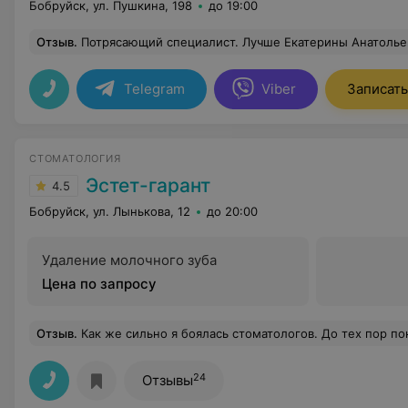
Бобруйск, ул. Пушкина, 198
до 19:00
Отзыв
.
Потрясающий специалист. Лучше Екатерины Анатольевны мне зубы никто 
Telegram
Viber
Записать
СТОМАТОЛОГИЯ
Эстет-гарант
4.5
Бобруйск, ул. Лынькова, 12
до 20:00
Удаление молочного зуба
Цена по запросу
Отзыв
.
Как же сильно я боялась стоматологов. До тех пор пока не попала в эту клинику. Врачи-специалисты высшей квалификации!!!! А медицинский персонал всегда обходителен и вежлив. Всем
24
Отзывы