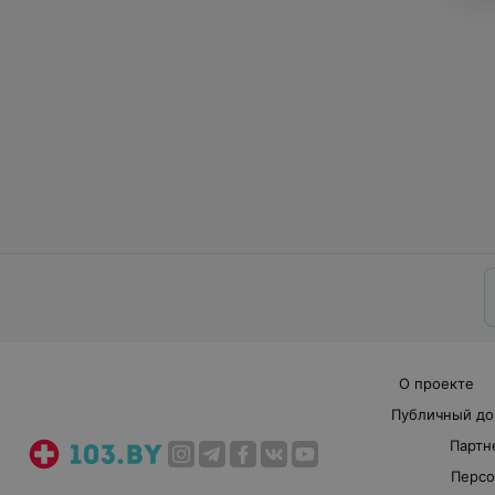
О проекте
Публичный до
Партн
Персо