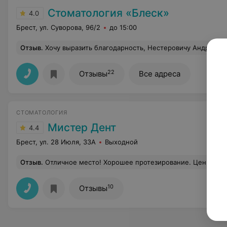
Стоматология «Блеск»
4.0
Брест, ул. Суворова, 96/2
до 15:00
Отзыв
.
Хочу выразить благодарность, Нестеровичу Андрею Петровичу. Доктор очень грамотный, опытный, действительно умеет выслушать пациента. Обращалась к другим специалистам, никто не обращал внимания на мои жалобы и обесценивал боль. Говорили, что дело в прорезывание, а на самом деле болел зуб находящийся рядом . Андрей Петрович выслушал, провел осмотр и сказал, что действительно болит зуб, на
22
Отзывы
Все адреса
СТОМАТОЛОГИЯ
Мистер Дент
4.4
Брест, ул. 28 Июля, 33А
Выходной
Отзыв
.
Отличное место! Хорошее протезирование. Цены доступные, быстро делают. Доктор Геннадий Яковлев
10
Отзывы