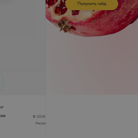
нг
сии
© 2026 ООО «Артокс Лаб», УНП 191700409
| 220012,
Республика Беларусь, г. Минск, улица Толбухина, 2,
пом. 16 | help@103.by
Служба поддержки
+375 291212755