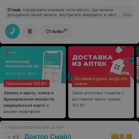
Отзыв
.
порадовала клиника: есть место, где можно
дождаться своей записи, внутри все аккуратно и чисто,
Еще
бахилы для посетителей, есть где оставить верхнюю
одежду. врач Чудникова прекрасная) я та еще
трусишка в зубных делах, но не доверять врачу у меня
47
Отзывы
причин не было, сделала все очень аккуратно и
безболезненно. Локация очень удобная (от метро 2
минуты ходьбы)
Оставайся дома, когда это
Приложение 103.BY
нужно
Запись к врачу, поиск и
Заказ аптечных товаров с
бронирование лекарств,
доставкой через сервис
медицинская карта
в
103.BY
вашем смартфоне
СТОМАТОЛОГИЧЕСКИЙ ЦЕНТР
Доктор Смайл
4.2