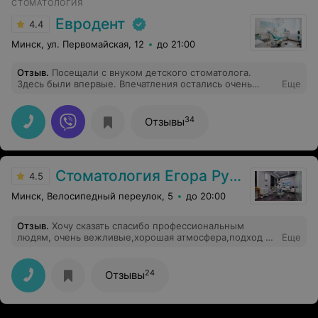
СТОМАТОЛОГИЯ
Евродент
4.4
Минск, ул. Первомайская, 12
до 21:00
Отзыв
.
Посещали с внуком детского стоматолога.
Здесь были впервые. Впечатления остались очень
Еще
хорошие. Особенно хотелось поблагодарить
администратора Татьяну Зензину. Ребенок очень
боялся лечить зубы, но она как хороший детский
34
Отзывы
психолог побеседовала и с ним. И он поборов свой
страх и с настроением пошел к врачу. Радует что
отношение к лиентам и уровень обслуживания
высокий. У врача все прошло без слез. Спасибо вам.
Стоматология Егора Рузова
4.5
Минск, Велосипедный переулок, 5
до 20:00
Отзыв
.
Хочу сказать спасибо профессиональным
людям, очень вежливые,хорошая атмосфера,подход к
Еще
лечению,обращались к ним-ставили ребенку распорку
на зубы,спустя время снова обращались,даже денег не
взяли за повторное обращение!!!
24
Отзывы