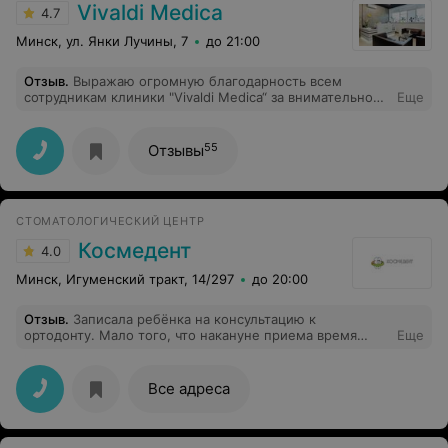
Vivaldi Medica
4.7
Минск, ул. Янки Лучины, 7
до 21:00
Отзыв
.
Выражаю огромную благодарность всем
сотрудникам клиники "Vivaldi Medica“ за внимательное
Еще
и чуткое отношение, за оказанную стоматологическую
помощь, профессионализм и прекрасный результат!!!
Работа выполнена супер! Спасибо огромное всем
55
Отзывы
сотрудникам Вашего центра за приветливость, за
доброе отношение к пациентам!!! Ребёнок, после
посещения стоматолога в большом восторге!!!
СТОМАТОЛОГИЧЕСКИЙ ЦЕНТР
Космедент
4.0
Минск, Игуменский тракт, 14/297
до 20:00
Отзыв
.
Записала ребёнка на консультацию к
ортодонту. Мало того, что накануне приема время
Еще
самовольно перенесли, так ещё и связываться стали
не со мной, а с мужем, которого даже в городе не
было на тот момент. Впечатление отвратительное.
Все адреса