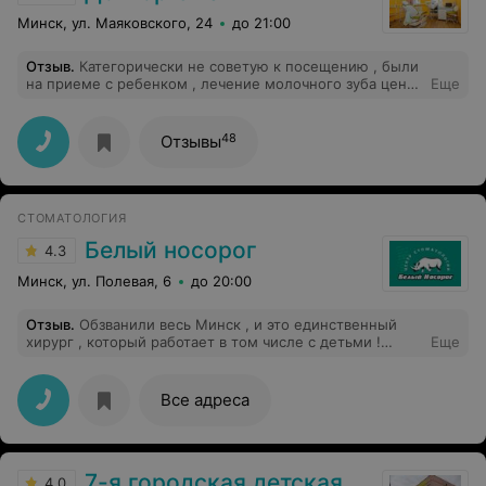
Минск, ул. Маяковского, 24
до 21:00
Отзыв
.
Категорически не советую к посещению , были
на приеме с ребенком , лечение молочного зуба цена
Еще
160 рублей , на сайте заявлена от 94 цена , никто не
озвучил стоимость лечения до , по факту сумма
завышена , когда начали разбираться в чем дело, в этот
48
Отзывы
же день добавили стоимость на сайте от 150 рублей
СТОМАТОЛОГИЯ
Белый носорог
4.3
Минск, ул. Полевая, 6
до 20:00
Отзыв
.
Обзванили весь Минск , и это единственный
хирург , который работает в том числе с детьми !
Еще
Удалили моей дочке 15 лет 4 зуба мудрости , сделали
уздечку языка. Мне утсновили один имлант сразу
после удаления зуба.
Все адреса
7-я городская детская поликлиника
4.0