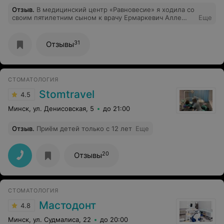
Отзыв
.
В медицинский центр «Равновесие» я ходила со
своим пятилетним сыном к врачу Ермаркевич Алле
Еще
Евгеньевне. Осталась очень не довольна, жалко
потраченного времени и испорченного настроения.
Врач абсолютно не умеет находить подход к детям, я
31
Отзывы
даже не понимаю как к ней их записывают, наверное,
чтоб терять клиентов. Никаких уговоров и милого
доктора, а просто: «Открывай рот сейчас укол тебе
сделаем». Какой ребенок после этого лечиться будет?
СТОМАТОЛОГИЯ
Через два дня я записалась в другую клинику и
осталась очень довольна. Ребёнку полечили зуб и что
Stomtravel
4.5
самое интересное без уколов ( обезболивающее),
которое так хотела вколоть доктор в «Равновесие».
Минск, ул. Денисовская, 5
до 21:00
Отзыв
.
Приём детей только с 12 лет
Еще
20
Отзывы
СТОМАТОЛОГИЯ
Мастодонт
4.8
Минск, ул. Судмалиса, 22
до 20:00