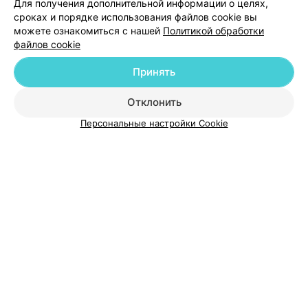
Добавить специалиста
Для получения дополнительной информации о целях,
сроках и порядке использования файлов cookie вы
можете ознакомиться с нашей
Политикой обработки
файлов cookie
Принять
О проекте
Новости проекта
Размещение рекламы
Отклонить
Медицинский маркетинг
Публичный договор
Пользовательское соглашение
Способы оплаты
Персональные настройки Cookie
Вакансии
Партнеры
Написать руководителю 103.by
Написать в поддержку
Персональные настройки cookie
Обработка персональных данных