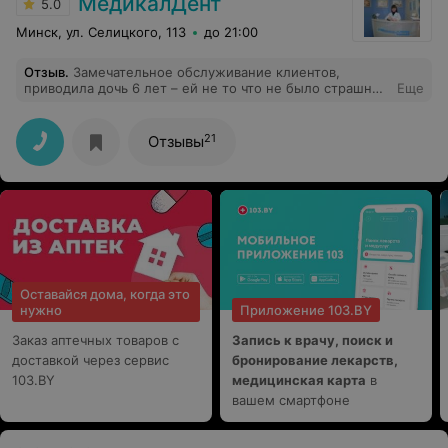
МедикалДент
5.0
Минск, ул. Селицкого, 113
до 21:00
Отзыв
.
Замечательное обслуживание клиентов,
приводила дочь 6 лет – ей не то что не было страшно,
Еще
так она попросила всегда ходить в эту клинику,
отдельное спасибо лечащему врачу Пархомчик Е.В.,
очень милая в общении и профессионал своего дела.
21
Отзывы
Спасибо всем сотрудникам клиники, все очень
доброжелательны и отзывчивы.
Оставайся дома, когда это
нужно
Приложение 103.BY
Заказ аптечных товаров с
Запись к врачу, поиск и
доставкой через сервис
бронирование лекарств,
103.BY
медицинская карта
в
вашем смартфоне