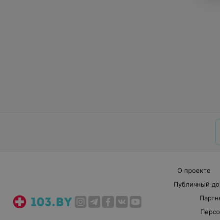
О проекте
Публичный до
Партн
Персо