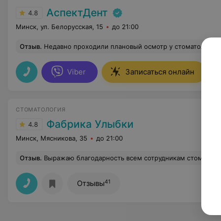
АспектДент
4.8
Минск, ул. Белорусская, 15
до 21:00
Отзыв
.
Недавно проходили плановый осмотр у стоматолога в поликлинике , сказали что есть небольшой кариес в постоянном зубе, но пока можно не лечить, ждать пока заболит. Но нас это не устроило. По совету наших знакомых обратились сюда. Доктор детский нам очень понравилась, все подробно рассказала ребёнку от чего кариес, почему надо чистить зубы, как надо правильно чистить, чем и зачем. Лично мне показала в свое увеличительное зеркало какая гигиена у ребенка и 5 (!) еще кариесов! Я честно была в шоке от увиденного! Вот такой подход к зубам и к лечению. Доктор Анна Анатольевна, очень добрая и легко находит общий язык с детьми. Мой ребенок сказал, да
Viber
Записаться онлайн
СТОМАТОЛОГИЯ
Фабрика Улыбки
4.8
Минск, Мясникова, 35
до 21:00
Отзыв
.
Выражаю благодарность всем сотрудникам стоматологии "Фабрика улыбки" и ОТДЕЛЬНОЕ СПАСИБО Коровкину Константину Алексеевичу и 
41
Отзывы