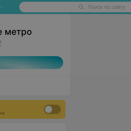
Поиск по сайту
е метро
2
ону