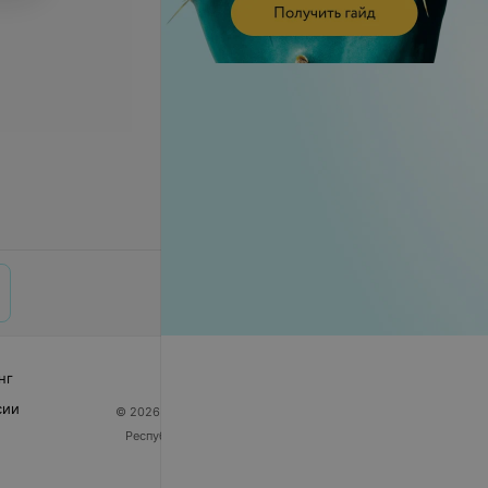
нг
сии
© 2026 ООО «Артокс Лаб», УНП 191700409
| 220012,
Республика Беларусь, г. Минск, улица Толбухина, 2,
пом. 16 | help@103.by
Служба поддержки
+375 291212755