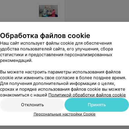
вай будем только здесь лечиться. Подарок за смелость и хорошее поведение можно выбрать по итогу из волшебной коробки. Полечили зубы и конечно же будем здесь проходить осмотры и контролировать гигиену. Огромное вам спасибо за вашу нелегкую работу и такое хорошее отношение к детям!
Еще
Обработка файлов cookie
54
Отзывы
Наш сайт использует файлы cookie для обеспечения
удобства пользователей сайта, его улучшения, сбора
статистики и предоставления персонализированных
рекомендаций.
Вы можете настроить параметры использования файлов
cookie или изменить свое согласие в более позднее время.
Для получения дополнительной информации о целях,
сроках и порядке использования файлов cookie вы можете
Кассихину Александру Владимировичу . Они - волшебники!
Еще
ознакомиться с нашей
Политикой обработки файлов cookie
Отклонить
Принять
Персональные настройки Cookie