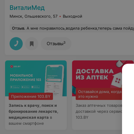
ВиталиМед
Минск, Ольшевского, 57
Выходной
Отзыв
.
А мне понравилось,водила ребенка,теперь сама пойду
3
Отзывы
Оставайся дома, когда
Приложение 103.BY
это нужно
Запись к врачу, поиск и
Заказ аптечных товаров с
бронирование лекарств,
доставкой через сервис
медицинская карта
в
103.BY
вашем смартфоне