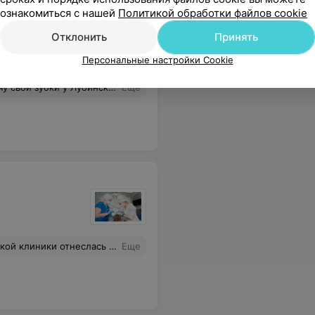
ознакомиться с нашей
Политикой обработки файлов cookie
Отклонить
Принять
Персональные настройки Cookie
логию рекомендовала близким. Дочка тоже довольна.
Еще
адимир Викторович. В результате грамотного протезирования клинические проявления патологии ВНЧС купированы, в добавление- я стала обладателем яркой и здоровой улыбки! Слова благодарности вам- команде "Тирисан" за высочайший профессионализм и чуткое и внимательное отношение!!!
Еще