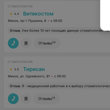
СТОМАТОЛОГИЯ
Витекостом
4.4
Минск, пр-т Пушкина, 8
с 09:00
Отзыв
.
Уже более 10 лет посещаю данную стоматологию. Лечу свои зубки у Лубинской Юлии. Замечательный врач. Эту стомато
24
Отзывы
СТОМАТОЛОГИЯ
Тирисан
3.9
Минск, ул. Одоевского, 81
с 09:00
Отзыв
.
Я - медицинский работник и к выбору стоматологической клиники отнеслась с особой тщательностью. Обратилась в медицинский центр "Тирисан" с проблемой ВНЧС ( деструкция головки ВНЧС), клинически проявляющейся дискомфортом и болями при приеме пищи и разговоре. После осмотра врачом-ортопедом Буниной Маргаритой Алексеевной было рекомендовано протезирование. На протяжении всего периода комплексного лечения чувствовалась командная работа всего персонала клиники. Подготовка к протезированию, лечение, в т.ч. под микроскопом- Самсонов Роман Михайлович, протезирование- Бунина Маргарита Алексеевна, Егор Владимирович, зубной техник- Вышников Вл
14
Отзывы