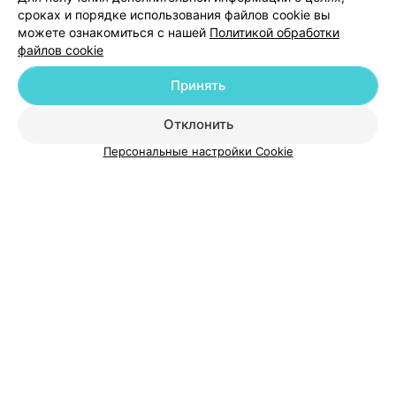
Добавить специалиста
сроках и порядке использования файлов cookie вы
можете ознакомиться с нашей
Политикой обработки
файлов cookie
Принять
О проекте
Новости проекта
Размещение рекламы
Отклонить
Медицинский маркетинг
Публичный договор
Персональные настройки Cookie
Пользовательское соглашение
Способы оплаты
Вакансии
Партнеры
Написать руководителю 103.by
Написать в поддержку
Персональные настройки cookie
Обработка персональных данных