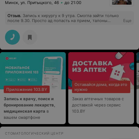
Минск, ул. Притыцкого, 46
до 21:00
Отзыв
.
Запись к хирургу к 9 утра. Смогла зайти только
после 9.30. Просто ад попасть на прием, талоны
Еще
ничего не значат. Вы просто сидите бесконечно пока
не начинаете пытаться зайти в кабинет. Даже если
начало приема пациентов в 8 утра, откуда больше
получаса задержки приема пациентов? И это не в
первый раз, если приходить в обед и позже, но
попасть нереально, время ожидания более полутра
часов. Быков- очень грубый врач. Отказал мне в услуге
без объяснения причины. Пыталась попасть на прием,
заходила спрашивала, всё это время общался с
медсестрой. На третий раз меня наконец запустили в
кабинет, где доктор сказал, что лечить меня не будет,
за мой случай не возьмётся. Отправил к другому врачу.
Оставайся дома, когда это
Приложение 103.BY
нужно
Запись к врачу, поиск и
Заказ аптечных товаров с
бронирование лекарств,
доставкой через сервис
медицинская карта
в
103.BY
вашем смартфоне
СТОМАТОЛОГИЧЕСКИЙ ЦЕНТР