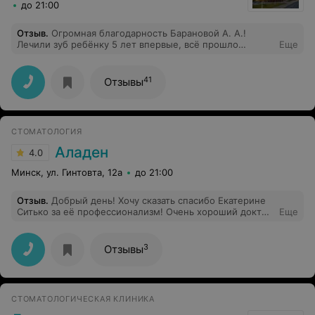
до 21:00
Отзыв
.
Огромная благодарность Барановой А. А.!
Лечили зуб ребёнку 5 лет впервые, всё прошло
Еще
замечательно благодаря врачу. Теперь ребёнок не
боится лечить зубы
41
Отзывы
СТОМАТОЛОГИЯ
Аладен
4.0
Минск, ул. Гинтовта, 12а
до 21:00
Отзыв
.
Добрый день! Хочу сказать спасибо Екатерине
Ситько за её профессионализм! Очень хороший доктор
Еще
и человек! Лечили кариес у дочки (5 лет), выходила от
врача всегда с улыбкой и фразой: мама, я ещё хочу к
этому врачу! Я не боюсь) Добрый от отзывчивый
3
Отзывы
коллектив, хорошее отношение к пациентам)
СТОМАТОЛОГИЧЕСКАЯ КЛИНИКА