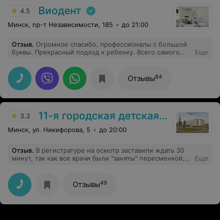
Виодент
4.5
Минск, пр-т Независимости, 185
до 21:00
Отзыв
.
Огромное спасибо, профессионалы с большой
буквы. Прекрасный подход к ребенку. Всего самого
Еще
наилучшего
84
Отзывы
11-я городская детская поликлиника
3.3
Минск, ул. Никифорова, 5
до 20:00
Отзыв
.
В регистратуре на осмотр заставили ждать 30
минут, так как все врачи были "заняты" пересменкой,
Еще
мило беседуя в кружке. Предвзятое и неуважительное
отношение, которое регистратор не пыталась скрыть.
49
Отзывы