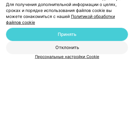
Для получения дополнительной информации о целях,
Добавить специалиста
сроках и порядке использования файлов cookie вы
можете ознакомиться с нашей
Политикой обработки
файлов cookie
Принять
О проекте
Новости проекта
Размещение рекламы
Отклонить
Медицинский маркетинг
Публичный договор
Персональные настройки Cookie
Пользовательское соглашение
Способы оплаты
Вакансии
Партнеры
Написать руководителю 103.by
Написать в поддержку
Персональные настройки cookie
Обработка персональных данных