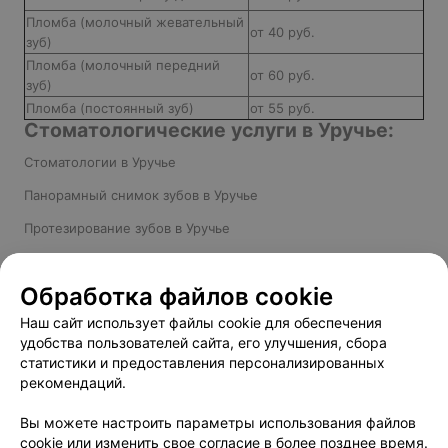
Пломба (молочный жевательный
от 40 руб.
зуб)
Пломба (молочный передний
от 60 руб.
зуб)
Пломба (постоянный зуб)
от 55 руб.
Стоматологические услуги в Уручье:
Стоматологии в Уручье
Панорамный снимок зубов в Уручье
Протезирование зубов в Уручье
Имплантация зубов в Уручье
Обработка файлов cookie
Чистка зубов в Уручье
Наш сайт использует файлы cookie для обеспечения
Удаление зубов в Уручье
удобства пользователей сайта, его улучшения, сбора
статистики и предоставления персонализированных
рекомендаций.
Добавить компанию
Вы можете настроить параметры использования файлов
cookie или изменить свое согласие в более позднее время.