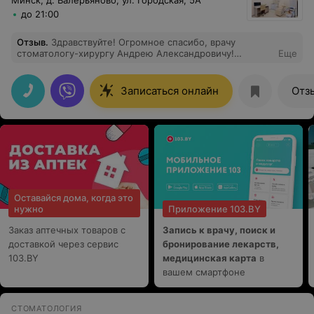
Минск, д. Валерьяново, ул. Городская, 5А
до 21:00
Отзыв
.
Здравствуйте! Огромное спасибо, врачу
стоматологу-хирургу Андрею Александровичу!
Еще
Спасибо, за Вашу шикарную работу. Приходили с
ребенком 7 лет (опухшая щека, десна вздулась)
пришлось удалять молочный зуб. Врач и медсестра
Записаться онлайн
Отз
прекрасно общались с ребенком. Все манипуляции
делали аккуратно и подробно всё объясняли. Вырвали
зуб, ребенок не плакал! Я очень рада, что попали в
этот центр. Администратору тоже большое спасибо,
что быстро записала нас!
Оставайся дома, когда это
нужно
Приложение 103.BY
Заказ аптечных товаров с
Запись к врачу, поиск и
доставкой через сервис
бронирование лекарств,
103.BY
медицинская карта
в
вашем смартфоне
СТОМАТОЛОГИЯ