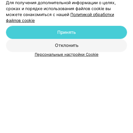
Для получения дополнительной информации о целях,
Добавить специалиста
сроках и порядке использования файлов cookie вы
можете ознакомиться с нашей
Политикой обработки
файлов cookie
Принять
О проекте
Новости проекта
Размещение рекламы
Отклонить
Медицинский маркетинг
Публичный договор
Персональные настройки Cookie
Пользовательское соглашение
Способы оплаты
Вакансии
Партнеры
Написать руководителю 103.by
Написать в поддержку
Персональные настройки cookie
Обработка персональных данных