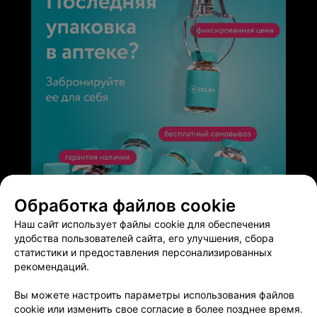
это после её ухода , на моих глазах она выкрутила
прищепку в сторону, в которую вообще раньше
пуповинный остаток не крутился , в итоге пуп стал
красным, висел на нитке, было видно, что ребенка это
беспокоило и остатку было еще рано отпадать(шли 4
сутки после выписки). Опрос знакомых показал, что у
всех идентичное мнение о ней, не знаю почему на
сайте такие отзывы. К слову медсестра у нас очень
приятная.
ЭФФЕКТИВНАЯ РЕКЛАМА НА САЙТЕ
Обработка файлов cookie
Наш сайт использует файлы cookie для обеспечения
удобства пользователей сайта, его улучшения, сбора
статистики и предоставления персонализированных
рекомендаций.
Добавить компанию
Вы можете настроить параметры использования файлов
cookie или изменить свое согласие в более позднее время.