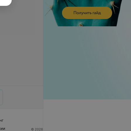
нг
сии
© 2026 ООО «Артокс Лаб», УНП 191700409
| 220012,