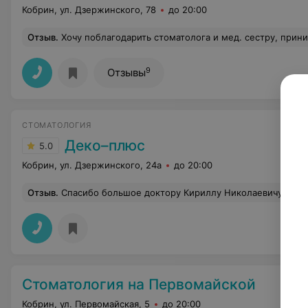
Кобрин, ул. Дзержинского, 78
до 20:00
Отзыв
.
Хочу поблагодарить стоматолога и мед. сестру, принимавших меня с дочерью (06.04.2015) в девятом кабинете, очень компетентные и понимающие специалисты. К сожалению не спросил их фамилии (Молодой мужч
9
Отзывы
СТОМАТОЛОГИЯ
Деко–плюс
5.0
Кобрин, ул. Дзержинского, 24а
до 20:00
Отзыв
.
Спасибо большое доктору Кириллу Николаевичу и всему коллективу клиники за профессионализм. При консультации всегда имела четкий план лечения и информацию о стоимости услуг. Являюсь пациентом этой клиники 18 лет и всегда после приема выхожу с улыбкой и с хорошим настроением. И самое важное,что качество на долгие года, проверено време
Стоматология на Первомайской
Кобрин, ул. Первомайская, 5
до 20:00