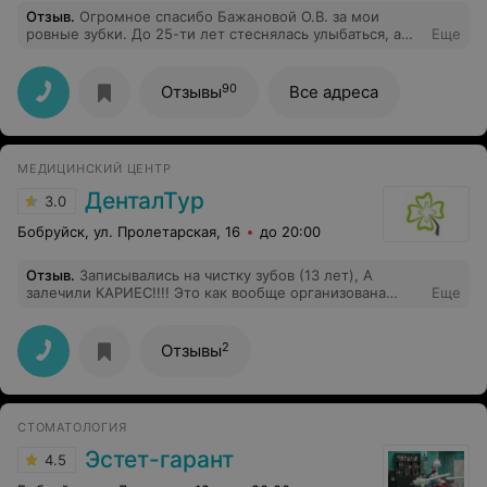
Отзыв
.
Огромное спасибо Бажановой О.В. за мои
ровные зубки. До 25-ти лет стеснялась улыбаться, а
Еще
сейчас практически всегда хочется. Побольше бы
таких докторов!!!
90
Отзывы
Все адреса
МЕДИЦИНСКИЙ ЦЕНТР
ДенталТур
3.0
Бобруйск, ул. Пролетарская, 16
до 20:00
Отзыв
.
Записывались на чистку зубов (13 лет), А
залечили КАРИЕС!!!! Это как вообще организована
Еще
работа в ЧАСТНОЙ КЛИНКЕ?????Записывалась за
месяц. предварительно позвонили спросили придете
ли Вы на ЧИСТКУ ЗУБОВ? Приехали на следующий
2
Отзывы
день как и записались. Опоздали на 3 МИНУТЫ, уже
взяли другого пациента!! Прождали 20 минут!!! Дочка
пошла в кабинет без меня через минут 15 вышла
медсесрта говоря распишитесь здесь Вашей дочке
СТОМАТОЛОГИЯ
залечили зуб!!!! ЭТО КАК????? Как работает
регистратор??? и так далее???? а если там на самом
Эстет-гарант
4.5
деле и не было кариеса????? ПРОСТО ИСПОРТИЛИ
РЕБЕНКУ ЗУБ!!!!!! Отвратительное место!!! И персонал