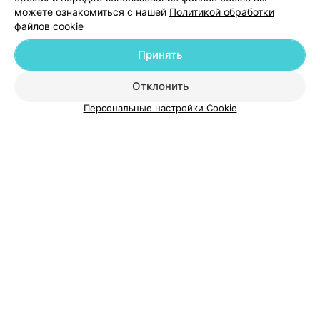
можете ознакомиться с нашей
Политикой обработки
файлов cookie
Принять
О проекте
Новости проекта
Размещение рекламы
Отклонить
Медицинский маркетинг
Публичный договор
Персональные настройки Cookie
Пользовательское соглашение
Способы оплаты
Вакансии
Партнеры
Написать руководителю 103.by
Написать в поддержку
Персональные настройки cookie
Обработка персональных данных
© 2026 ООО «Артокс Лаб», УНП 191700409
| 220012, Республика Беларусь,