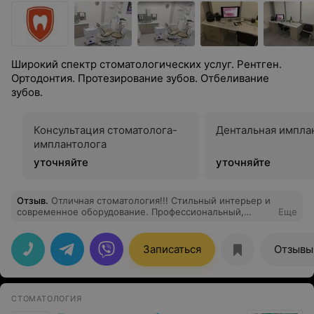
Широкий спектр стоматологических услуг. Рентген.
Ортодонтия. Протезирование зубов. Отбеливание
зубов.
Консультация стоматолога-
Дентальная импла
имплантолога
уточняйте
уточняйте
Отзыв
.
Отличная стоматология!!! Стильный интерьер и
современное оборудование. Профессиональный,
Еще
внимательный и вежливый персонал. Попадая сюда,
понимаешь, что это клиника 21 века. Удалял зубной
камень - результатом остался доволен на все 100%.
Записаться
Отзывы
Спасибо!
СТОМАТОЛОГИЯ