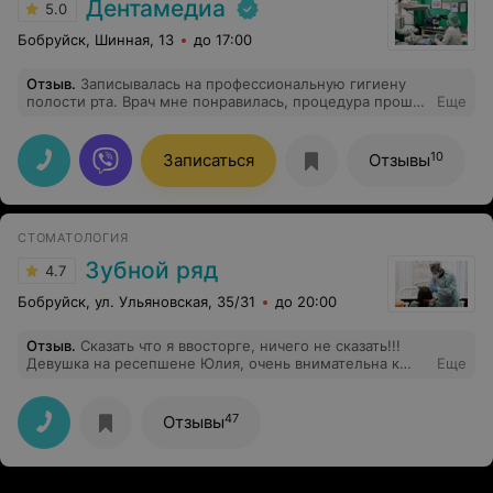
Дентамедиа
5.0
Бобруйск, Шинная, 13
до 17:00
Отзыв
.
Записывалась на профессиональную гигиену
полости рта. Врач мне понравилась, процедура прошла
Еще
безболезненно, результатом осталась очень довольна.
Врач проконсультировала по уходу за зубами, в
следующий раз запишусь снова.
10
Записаться
Отзывы
СТОМАТОЛОГИЯ
Зубной ряд
4.7
Бобруйск, ул. Ульяновская, 35/31
до 20:00
Отзыв
.
Сказать что я ввосторге, ничего не сказать!!!
Девушка на ресепшене Юлия, очень внимательна к
Еще
пациентам! Отдельное спасибо Куракину Дмитрию
Анатольевичу!!! Удаление 2 зубов мудрости +
имплантация все очень бережно и никакой боли!!!
47
Отзывы
Жаль, что можно поставить только 5*, в этой клинике
все 10*!!! Настоятельно рекомендую!!!