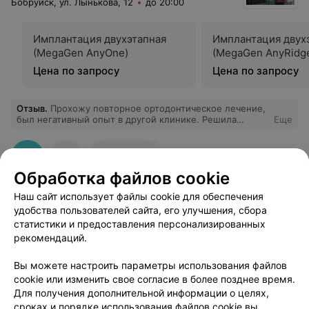
Бобруйск, ул. Лынькова, 12
до 20:00
такой же!!! И содрали 140 рублей! НЕТ СЛОВ!!!
Имплантация двухэтапная
Имплантация двух
(MegaGen AnyOne)
(MegaGen AnyRidg
Цена по запросу
Цена по запросу
Отзыв
.
Прохожу повторное ортодонтическое лечение,
был негативный опыт в другой клинике. Решила
Еще
довериться доктору Голуб В.В. Я просто в восторге!
Компетентный специалист, после посещения которого
остаются только приятные впечатления. Также
24
Отзывы
пользовалась услугами стоматолога -терапевта, все на
Обработка файлов cookie
высшем уровне!!! Рекомендую!!!
Наш сайт использует файлы cookie для обеспечения
удобства пользователей сайта, его улучшения, сбора
статистики и предоставления персонализированных
рекомендаций.
Добавить компанию
Вы можете настроить параметры использования файлов
cookie или изменить свое согласие в более позднее время.
Для получения дополнительной информации о целях,
Добавить специалиста
сроках и порядке использования файлов cookie вы