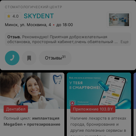
СТОМАТОЛОГИЧЕСКИЙ ЦЕНТР
SKYDENT
4.0
Минск, ул. Москвина, 4
до 18:00
Отзыв
.
Рекомендую! Приятная доброжелательная
обстановка, просторный кабинет,очень обаятельный и
Еще
располагающий доктор хирург,попав к нему на
консультацию сразу забыла о своих страхах. Так как
предполагалась имплантация, консультация была
31
Отзывы
совместно с протезистом.На месте сделали
снимок,доступно объяснили и расписали план
лечения, в следующий приём уже поставили два
импланта,вечером немного ощущалась слабость, но
как и рекомендовал доктор приняла антибиотик и
легкое полоскание хлоргекседином, утром не было ни
дискомфорта ни припухлости. Теперь жду следующего
этапа и надеюсь, что скоро буду улыбаться в полный
рот.
Дентабел
Приложение 103.BY
Полный цикл:
имплантация
Наличие лекарств в аптеках
MegaGen + протезирование
города, бронирование и
другие полезные сервисы в