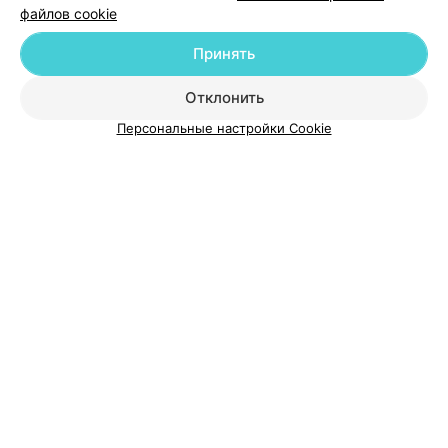
файлов cookie
Принять
О проекте
Новости проекта
Размещение рекламы
Отклонить
Медицинский маркетинг
Публичный договор
Персональные настройки Cookie
Пользовательское соглашение
Способы оплаты
Вакансии
Партнеры
Написать руководителю 103.by
Написать в поддержку
Персональные настройки cookie
Обработка персональных данных
© 2026 ООО «Артокс Лаб», УНП 191700409
| 220012, Республика Беларусь,