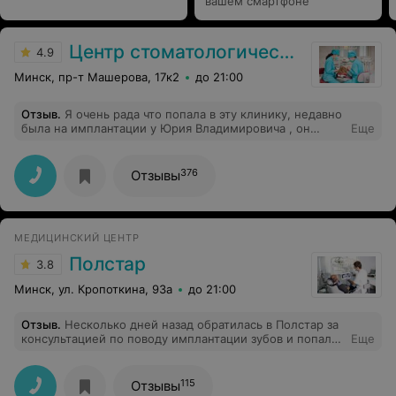
вашем смартфоне
Центр стоматологической имплантации
4.9
Минск, пр-т Машерова, 17к2
до 21:00
Отзыв
.
Я очень рада что попала в эту клинику, недавно
была на имплантации у Юрия Владимировича , он
Еще
профессионал с большой буквы. Операция прошла
безболезненно и комфортно. Врач очень
внимательный и чуткий. Огромное спасибо!
376
Отзывы
МЕДИЦИНСКИЙ ЦЕНТР
Полстар
3.8
Минск, ул. Кропоткина, 93а
до 21:00
Отзыв
.
Несколько дней назад обратилась в Полстар за
консультацией по поводу имплантации зубов и попала
Еще
на консультацию к Антонович Дмитрию Анатольевичу.
На меня произвело неизгладимое впечатление его
профессионализм, терпение и внимательность.
115
Отзывы
Доктор подробно описал схему лечения, просмотрел