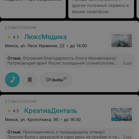
другие полезные сервисы в
вашем смартфоне
СТОМАТОЛОГИЯ
ЛюксМедика
4.3
Минск, ул. Леси Украинки, 22
до 14:00
Отзыв
.
Огромная благодарность Олегу Михайловичу!
Потрясающий врач! После посещения стоматологии
Еще
одни положительные впечатления! Всем советую!
11
Отзывы
СТОМАТОЛОГИЯ
КреативДенталь
4.5
Минск, ул. Кропоткина, 95
до 16:30
Отзыв
.
Присоединяюсь к предыдущему отзыву)
Похоже была с девушкой в один день на приёме и так
Еще