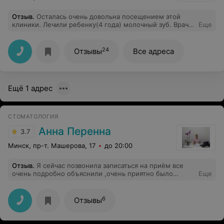
Отзыв
.
Осталась очень довольна посещением этой
клиники. Лечили ребенку(4 года) молочный зуб. Врач
Еще
Латышевич Алексей проявил себя, как настоящий
профессионал. Каждое свое действие он подробно
объяснял, так что у сына не было особого страха.
24
Отзывы
Все адреса
Такого тактичного и терпеливого врача я еще не
видела. В дополнение ко всему понравилась
атмосфера: игрушки, карандаши и т.д.(ребенка легко
можно отвлечь от неприятных мыслей). Спасибо Вам
Ещё 1 адрес
огромное! Всем рекомендую!
СТОМАТОЛОГИЯ
Анна Перенна
3.7
Минск, пр-т. Машерова, 17
до 20:00
Отзыв
.
Я сейчас позвонила записаться на приём все
очень подробно объяснили ,очень приятно было
Еще
разговаривать с таким человеком.Посмотрим как будет
лечение а пока 5/ из 5.Спасибо вам❤️
6
Отзывы