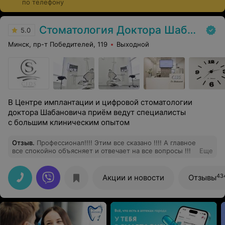
по телефону
имплантах, во втором соответственно на шести.
Стоимость процедуры зависит от бренда и страны-
Стоматология Доктора Шабановича
5.0
производителя, а также типа импланта. Имеются
Минск, пр-т Победителей, 119
Выходной
противопоказания, требуется подготовка ротовой
полости (профессиональная гигиена, обязательно
лечение кариеса).
В Центре имплантации и цифровой стоматологии
доктора Шабановича приём ведут специалисты
с большим клиническим опытом
Отзыв
.
Профессионал!!!! Этим все сказано !!!! А главное
все спокойно объясняет и отвечает на все вопросы !!!
Еще
43
Акции и новости
Отзывы