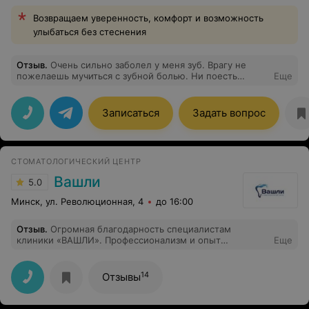
Возвращаем уверенность, комфорт и возможность
улыбаться без стеснения
Отзыв
.
Очень сильно заболел у меня зуб. Врагу не
пожелаешь мучиться с зубной болью. Ни поесть
Еще
спокойно, ни попить. Выкроил время и записался в эту
стоматологию. Первые впечатления очень
положительные, клиника хорошая, удобное
Записаться
Задать вопрос
месторасположение, всё безумно чисто, персонал
вежливый. Врач провела осмотр, оказалось, что
проблемный не один зуб, а несколько.Лечить
согласился только один, который болел. Хотел
СТОМАТОЛОГИЧЕСКИЙ ЦЕНТР
посмотреть на качество работы. По итогу все
понравилось, пломба на высшем уровне так сказать)
Вашли
5.0
Записался на лечение оставшихся зубов. Рекомендую!
Минск, ул. Революционная, 4
до 16:00
Отзыв
.
Огромная благодарность специалистам
клиники «ВАШЛИ». Профессионализм и опыт
Еще
умноженный на человеческое отношение-слова,
которые хочется сказать о специалистах клиники.
14
Отзывы