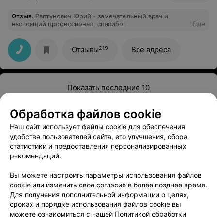
Отзыв
.
Раптунович Юрий - замечательный врач и
настоящий профессионал, спасибо!
Еще
219
Отзывы
Все адреса
Показать последние 10
Обработка файлов cookie
1
2
Наш сайт использует файлы cookie для обеспечения
удобства пользователей сайта, его улучшения, сбора
статистики и предоставления персонализированных
рекомендаций.
Вы можете настроить параметры использования файлов
Добавить компанию
cookie или изменить свое согласие в более позднее время.
Для получения дополнительной информации о целях,
Добавить специалиста
сроках и порядке использования файлов cookie вы
можете ознакомиться с нашей
Политикой обработки