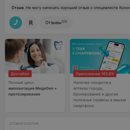
Отзыв
.
Не могу написать хороший отзыв о специалисте Кононович Ольге Сергеевне, т.к УЗИ диагностика и заключение были поставлены ею неверно! Только благодаря специалистам другого центра, был поставлен правильный диагноз и назначено соответствующее лечение! В плане внимания 
125
Отзывы
Дентабел
Приложение 103.BY
Полный цикл:
Наличие лекарств в
имплантация MegaGen +
аптеках города,
протезирование
бронирование и другие
полезные сервисы в вашем
смартфоне
СТОМАТОЛОГИЯ