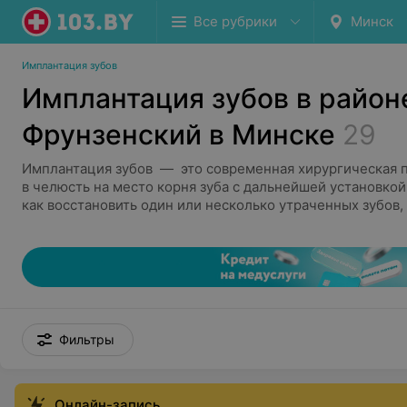
Все рубрики
Минск
Имплантация зубов
Имплантация зубов в район
Фрунзенский в Минске
29
Имплантация зубов — это современная хирургическая 
в челюсть на место корня зуба с дальнейшей установкой
как восстановить один или несколько утраченных зубов, 
практически полной их потере. Виды имплантации:
Одномоментная (предполагает процедуру удаления
установки коронки буквально за один-два дня) и дв
встречающаяся, когда между этапами проходят пр
месяцев)
Технологии All-on-4 и All-on-6. В первом вариант
Фильтры
на четырех имплантах, во втором соответственно н
Стоимость процедуры зависит от бренда и страны-произ
импланта. Имеются противопоказания, требуется подгот
Онлайн-запись