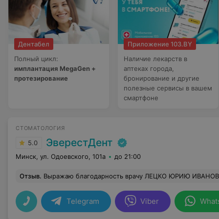
Дентабел
Приложение 103.BY
Полный цикл:
Наличие лекарств в
имплантация MegaGen +
аптеках города,
протезирование
бронирование и другие
полезные сервисы в вашем
смартфоне
СТОМАТОЛОГИЯ
ЭверестДент
5.0
Минск, ул. Одоевского, 101а
до 21:00
Отзыв
.
Выражаю благодарность врачу ЛЕЦКО ЮРИЮ ИВАНОВИЧУ за профессионализм. У меня был непростой случай, но Юрий Иванович сделал все на высшем уровне. Пять имплантов заняли свое место. В процессе лечения все четко и по делу. Хочу отметить отзывчив
Telegram
Viber
What