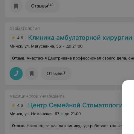
149
Отзывы
СТОМАТОЛОГИЯ
Клиника амбулаторной хирургии
4.6
Минск, ул. Матусевича, 56
до 21:00
Отзыв
.
Анастасия Дмитриевна профессионал своего дела, она знает всё, что не спроси (мы говорим про стоматологическую сферу)))) Очень очень, ну очень замечательный доктор, от Бога. К ней не просто попа
9
Отзывы
МЕДИЦИНСКОЕ УЧРЕЖДЕНИЕ
Центр Семейной Стоматологии
4.6
Минск, ул. Неманская, 67
до 21:00
Отзыв
.
Наконец-то нашла клинику, где работают только хорошие стоматологи. Чего я здесь только не делала: и зубы лечила, и отбеливала, и имплант поставила. После лечения в Центре семейной стоматологии в