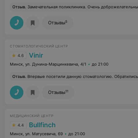
Отзыв
.
Замечательная поликлиника. Очень доброжелательные специалис
5
Отзывы
СТОМАТОЛОГИЧЕСКИЙ ЦЕНТР
Vinir
4.6
Минск, ул. Дунина-Марцинкевича, 4/1
до 21:00
Отзыв
.
Впервые посетили данную стоматологию. Обратились по поводу установки брекетов ребенку, нашли эту клинику, была ближайшая к дому, и отзывы неплохие. Пришли на консультацию к доктору Латышевич. Ребенок мой трусиха, но тут на удивление всё прошло спокойно. Сделали снимок, оценили масштаб
11
Отзывы
МЕДИЦИНСКИЙ ЦЕНТР
Bullfinch
4.4
Минск, ул. Матусевича, 69
до 21:00