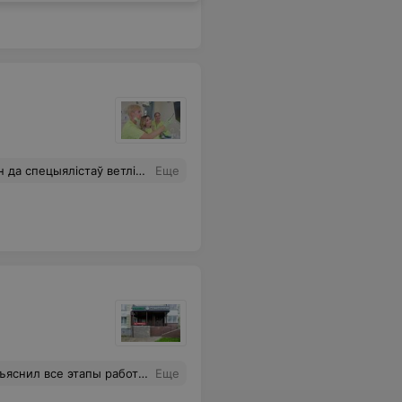
 калі б не кусачы кошт)), але ён адпавядае паслугам.
Еще
ь за здоровыми зубами только сюда.
Еще