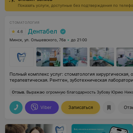
(профессиональная гигиена, обязательно лечение кариес
Показать услуги, доступные без подтверждения по телеф
СТОМАТОЛОГИЯ
Дентабел
4.6
Минск, ул. Ольшевского, 76а
до 21:00
Полный комплекс услуг: стоматология хирургическая, 
терапевтическая. Рентген, зуботехническая лаборатор
Отзыв
.
Выражаю огромную благодарность Зубову Юрию Николаевичу! Имплантолог от Бога! У меня аллергия на анестетики и это огромная проблема при лечении зубов. А тут имплантация. Юрий Николаевич очень бережно отнесся ко мне и провел сложную имплантацию 6 зубов б
Viber
Записаться
Отз