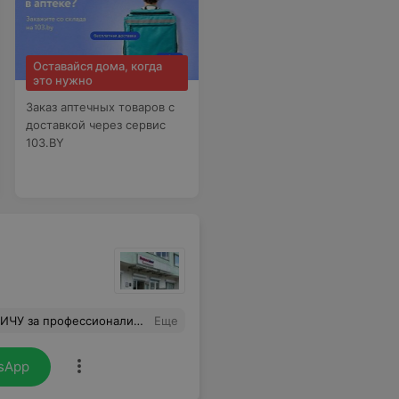
Оставайся дома, когда
это нужно
Заказ аптечных товаров с
доставкой через сервис
103.BY
ость и человеческое отношение ассистентов.Спасибо за Ваш нужный труд .С уважением, Кучинский Василий.
Еще
sApp