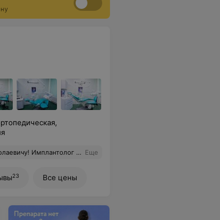
а).
ону
ортопедическая,
ия
ез боли! Я - счастлива! До этого поход к стоматологу - это был настоящий ад. Сейчас с зубами - только к нему!
Еще
23
ывы
Все цены