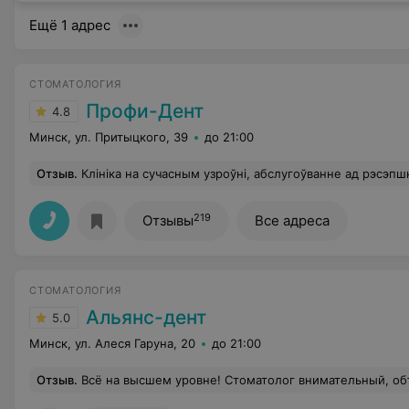
Ещё 1 адрес
СТОМАТОЛОГИЯ
Профи-Дент
4.8
Минск, ул. Притыцкого, 39
до 21:00
Отзыв
.
Клініка на сучасным узроўні, абслугоўванне ад рэсэпшн да спецыялістаў ветлівае і прафесійнае. Была бы вельмі задаволеная,
219
Отзывы
Все адреса
СТОМАТОЛОГИЯ
Альянс-дент
5.0
Минск, ул. Алеся Гаруна, 20
до 21:00
Отзыв
.
Всё на высшем уровне! Стоматолог внимательный, объяснил все этапы работы. Тепер