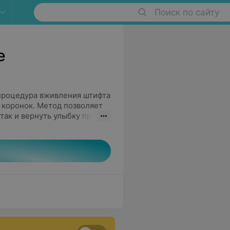
Поиск по сайту
е
процедура вживления штифта
 коронок. Метод позволяет
так и вернуть улыбку при
 зуба, вживления штифта и
ухэтапная (наиболее часто
омежутки в несколько
е протезирование происходит
а шести.
водителя, а также типа
овка ротовой полости