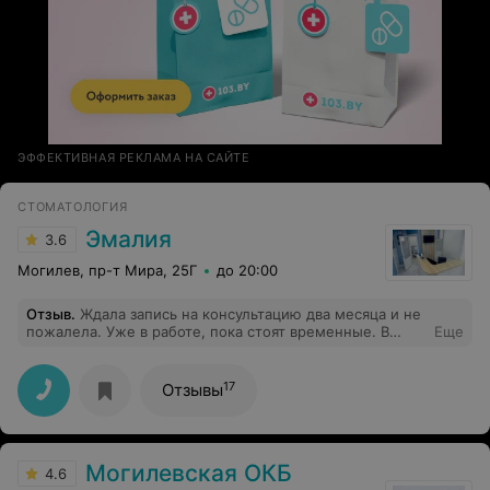
ЭФФЕКТИВНАЯ РЕКЛАМА НА САЙТЕ
СТОМАТОЛОГИЯ
Эмалия
3.6
Могилев, пр-т Мира, 25Г
до 20:00
Отзыв
.
Ждала запись на консультацию два месяца и не
пожалела. Уже в работе, пока стоят временные. В
Еще
феврале начнём ставить постоянные. Большое
спасибо за внимание и работу Ивану Ивановичу и
Марии Владимировне
17
Отзывы
Могилевская ОКБ
4.6