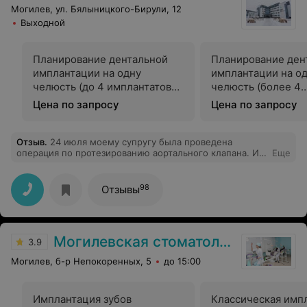
Могилев, ул. Бялыницкого-Бирули, 12
Выходной
Планирование дентальной
Планирование ден
имплантации на одну
имплантации на о
челюсть (до 4 имплантатов
челюсть (более 4
включительно) с
имплантатов) с
Цена по запросу
Цена по запросу
использованием
использованием
специального программного
специального про
обеспечения
обеспечения
Отзыв
.
24 июля моему супругу была проведена
операция по протезированию аортального клапана. И
Еще
хотя этот вид операций давно отработан, всегда
остаётся опасение, что что-то пойдёт не так. Сердце
твоего близкого человека в прямом смысле в руках
98
Отзывы
оперирующего хирурга. Когда сердце в руках такого
специалиста, как Вадим Николаевич, беспокоиться не
стоит! Высококлассный специалист, потрясающий
человек и умелый руководитель! Дар от Бога
Могилевская стоматологическая поликлиника
врачевать и возрождать к жизни. Да, впереди долгий
3.9
путь восстановления, но я уверена, что мы этот путь
Могилев, б-р Непокоренных, 5
до 15:00
пройдём успешно, потому что старт к новой жизни дан
заведующим кардиохирургическим отделением, гуру
сосудистой хирургии, Левановичем Вадимом
Николаевичем. Бесконечная благодарность!
Имплантация зубов
Классическая импл