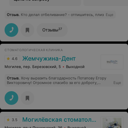
Отзыв
.
Кто делал отбеливание? - отпишитесь, плиз
Еще
37
Отзывы
СТОМАТОЛОГИЧЕСКАЯ КЛИНИКА
Жемчужина-Дент
4.6
Могилев, пер. Березовский, 5
Выходной
Отзыв
.
Хочу выразить благодарность Потапову Егору
Викторовичу! Огромное спасибо за его доброту,
Еще
внимательность, вежливость, душевность Успехов
ему! Таких бы побольше специалистов!
Могилёвская стоматологическая поликлиника № 2
3.5
Могилев, пр-т Пушкинский, 36
Выходной