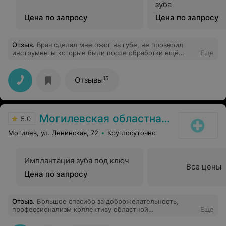
зуба
Цена по запросу
Цена по запросу
Отзыв
.
Врач сделал мне ожог на губе, не проверил
инструменты которые были после обработки ещё
Еще
горячие... Все таки человек работает с людьми.
Никому в жизни не посоветую к нему попасть жуть ....
15
Отзывы
Могилевская областная стоматологическая поликлиника
5.0
Могилев, ул. Ленинская, 72
Круглосуточно
Имплантация зуба под ключ
Все цены
Цена по запросу
Отзыв
.
Большое спасибо за доброжелательность,
профессионализм коллективу областной
Еще
стоматологической поликлиники г. Могилёва во главе
с Ковалевской Аллой Васильевной, а также моим