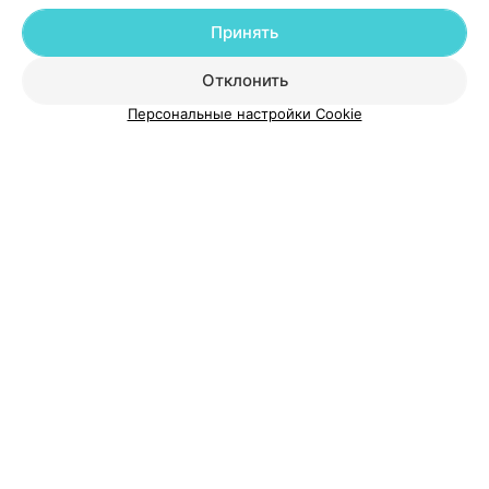
Принять
О проекте
Новости проекта
Размещение рекламы
Отклонить
Медицинский маркетинг
Публичный договор
Персональные настройки Cookie
Пользовательское соглашение
Способы оплаты
Вакансии
Партнеры
Написать руководителю 103.by
Написать в поддержку
Персональные настройки cookie
Обработка персональных данных
© 2026 ООО «Артокс Лаб», УНП 191700409
| 220012, Республика Беларусь,
г. Минск, улица Толбухина, 2, пом. 16 | help@103.by
Служба поддержки
+375 291212755