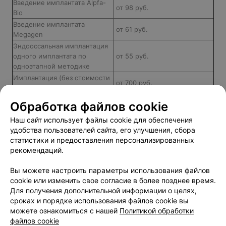
Введение имплантата Alpfa-
от 98 руб.
Bio
Введение имплантата
от 61 руб.
Megagen
Эндооссальная имплантация
одного имплантата по
от 55 руб.
одноэтапной методике
Имплантация (без стоимости
от 700 руб.
коронки)
Синус-лифтинг
от 700 руб.
Обработка файлов cookie
Установка формирователя
от 23 руб.
Наш сайт использует файлы cookie для обеспечения
десны
удобства пользователей сайта, его улучшения, сбора
статистики и предоставления персонализированных
рекомендаций.
Добавить компанию
Вы можете настроить параметры использования файлов
cookie или изменить свое согласие в более позднее время.
Для получения дополнительной информации о целях,
Добавить специалиста
сроках и порядке использования файлов cookie вы
можете ознакомиться с нашей
Политикой обработки
файлов cookie