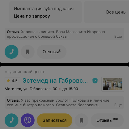
Имплантация зуба под ключ
Все цены
Цена по запросу
Отзыв
.
Хорошая клиника. Врач Маргарита Игоревна
профессионал с большой буквы.
Еще
5
Отзывы
МЕДИЦИНСКИЙ ЦЕНТР
Эстемед на Габровской
4.5
Могилев, ул. Габровская, 30
до 15:00
Отзыв
.
У вас прекрасный уролог! Толковый и лечение
его мне быстро помогло. Стал часто беспокоить
Еще
цистит. Пробовала лечиться сама, но боли не
проходил. Сделала все анализы. Ваш врач Алексей
Романенко Владимирович дал лечение и сказал чтобы
186
Записаться
Отзывы
строго все выполняла, чтобы болезнь ушла полностью.
Это было несколько месяцев назад. И сейчас цистита