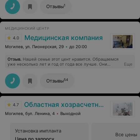
лечащим врачам: врачу-стоматологу-терапевту
1
Отзывы
Прудниченко О.П. и врачу-стоматологу-ортопеду
Ильюшкину С.В., зав. лечебно-ортопедическим
отделением №1 Толпыго А.С. Здоровья Вам и
терпения! Новых творческих успехов в освоении
МЕДИЦИНСКИЙ ЦЕНТР
современных медицинских технологий!
Медицинская компания
4.0
Могилев, ул. Пионерская, 29
до 20:00
Отзыв
.
Нашей семье этот цент нравится. Обращаемся
уже несколько лет и год от года все лучше. Они
Еще
стараются. Никого не слушайте,мол,долго,мол
разводят это ложь. Центр хороший, а самое главное
врачи профессионалы. Они там настоящие,теплые.
54
Отзывы
Одно слово хороший центр и советуем обратиться туда
и доверить свое здоровье в надежные руки.
Областная хозрасчетная стоматологическая поликлиника
4.7
Могилев, бул. Ленина, 4
Выходной
Установка импланта
Все цены
Цена по запросу