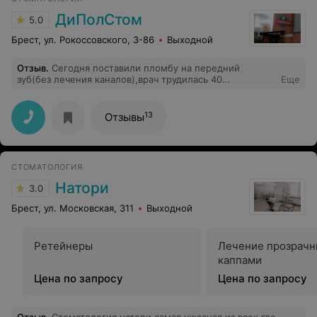
ДиПолСтом
5.0
Брест, ул. Рокоссовского, 3-86
Выходной
Отзыв
.
Сегодня поставили пломбу на передний
зуб(без лечения каналов),врач трудилась 40
Еще
минут,качество идеальное, цены как везде-но
почувствуйте разницу-месяц назад в платном кабинете
в п-ке на 2 аналогичные пломбы было потрачено 10
13
Отзывы
минут по тем же расценкам-130 р.за пломбу,зато 30
минут распечатывали на 3 листах сколько они провели
операций. Я ПОТРЯСЕН,почувствуйте разницу!
СТОМАТОЛОГИЯ
Натори
3.0
Брест, ул. Московская, 311
Выходной
Ретейнеры
Лечение прозрач
каппами
Цена по запросу
Цена по запросу