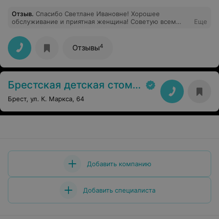
пломбы. Мне сделали скидку 15 рублей, но осадок
Отзыв
.
Спасибо Светлане Ивановне! Хорошее
остался. Обращаться больше к ним не хочется.
обслуживание и приятная женщина! Советую всем
Еще
посещать этот кабинет,если,конечно,жизнь заставит
лечить зубы.
4
Отзывы
Брестская детская стоматологическая поликлиника филиал №1
Брест, ул. К. Маркса, 64
Добавить компанию
Добавить специалиста