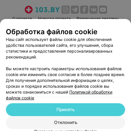
О проекте
Новости проекта
Размещение рекламы
Медицинский маркетинг
Публичный договор
Обработка файлов cookie
Пользовательское соглашение
Способы оплаты
Наш сайт использует файлы cookie для обеспечения
Вакансии
Партнеры
удобства пользователей сайта, его улучшения, сбора
статистики и предоставления персонализированных
Написать руководителю 103.by
рекомендаций.
Написать в поддержку
Персональные настройки cookie
Вы можете настроить параметры использования файлов
cookie или изменить свое согласие в более позднее время.
Обработка персональных данных
Для получения дополнительной информации о целях,
сроках и порядке использования файлов cookie вы
можете ознакомиться с нашей
Политикой обработки
файлов cookie
Принять
© 2026 ООО «Артокс Лаб», УНП 191700409
| 220012, Республика Беларусь,
Отклонить
г. Минск, улица Толбухина, 2, пом. 16 | help@103.by