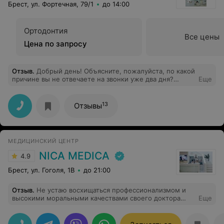
Брест, ул. Фортечная, 79/1
до 14:00
Ортодонтия
Все цены
Цена по запросу
Отзыв
.
Добрый день! Объясните, пожалуйста, по какой
причине вы не отвечаете на звонки уже два дня?
Еще
Нескончаемое количество раз набирала на все ваши
телефоны, а в ответ — ничего. Хорошо, я приехала к
вам, но, ой, закрыто. Хорошо, что было указано, что 28
13
Отзывы
января вы работаете с 13:00, ок, сейчас 13:22, а двери
всё ещё закрыты. На телефоны, которые указаны
ВЕЗДЕ, вы по-прежнему не отвечаете. Что
происходит? Вам не нужны клиенты? Вам всё равно на
МЕДИЦИНСКИЙ ЦЕНТР
репутационные риски?
NICA MEDICA
4.9
Брест, ул. Гоголя, 1B
до 21:00
Отзыв
.
Не устаю восхищаться профессионализмом и
высокими моральными качествами своего доктора
Еще
Бузук Е. В. Наблюдаюсь в клинике давно, ставила
брекеты, и благодаря именно ей у меня повысилась
самооценка и вера в себя. Она подарила мне улыбку с