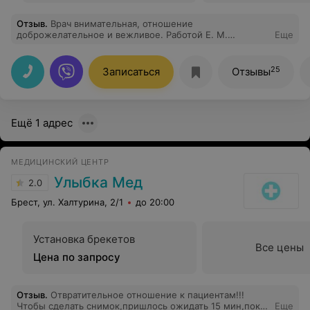
Отзыв
.
Врач внимательная, отношение
доброжелательное и вежливое. Работой Е. М.
Еще
довольна, надеюсь и в будущем будет всё на таком же,
высоком, уровне.
25
Записаться
Отзывы
Ещё 1 адрес
МЕДИЦИНСКИЙ ЦЕНТР
Улыбка Мед
2.0
Брест, ул. Халтурина, 2/1
до 20:00
Установка брекетов
Все цены
Цена по запросу
Отзыв
.
Отвратительное отношение к пациентам!!!
Чтобы сделать снимок,пришлось ожидать 15 мин,пока
Еще