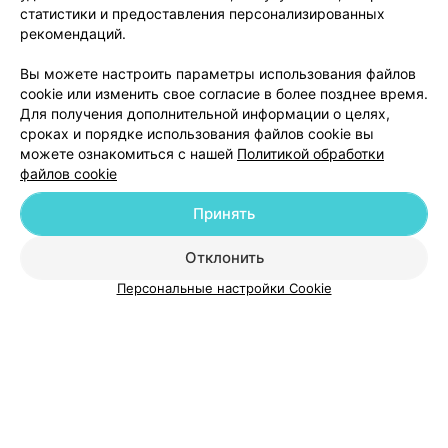
Изготовление
статистики и предоставления персонализированных
диагностической модели на
от 39 руб.
рекомендаций.
одну челюсть
Вы можете настроить параметры использования файлов
Установка аппарата Гербста
от 1750 руб.
cookie или изменить свое согласие в более позднее время.
Лингвальная дуга
от 390 руб.
Для получения дополнительной информации о целях,
сроках и порядке использования файлов cookie вы
можете ознакомиться с нашей
Политикой обработки
файлов cookie
Добавить компанию
Принять
Добавить специалиста
Отклонить
Персональные настройки Cookie
О проекте
Новости проекта
Размещение рекламы
Медицинский маркетинг
Публичный договор
Пользовательское соглашение
Способы оплаты