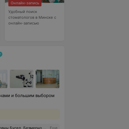
Онлайн-запись
Удобный поиск
стоматологов в Минске с
онлайн-записью
ачами и большим выбором
ились результата, который я даже себе и не представляла! Выражаю огромную благодарность за исполнение большой мечты и возможность улыбаться миру широко и без стеснения! Спасибо!
Еще