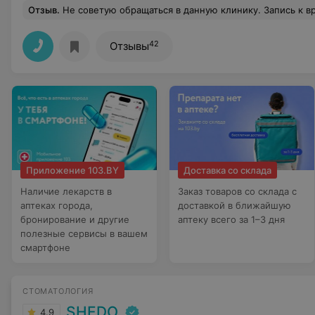
Отзыв
.
Не советую обращаться в данную клинику. Запись к врачу-ортодонту превратилась в квест: три раза переносилась (растянулось посещение врача на месяц). В последний звонок - ни день, ни время с нами не согласовывались. Итог: визит так и не состоялся. Месяц потерян. До этого обращались к тому же врачу - все также проходило со скрипом - были постоянные переносы дня посещения. С увере
42
Отзывы
Приложение 103.BY
Доставка со склада
Наличие лекарств в
Заказ товаров со склада с
аптеках города,
доставкой в ближайшую
бронирование и другие
аптеку всего за 1–3 дня
полезные сервисы в вашем
смартфоне
СТОМАТОЛОГИЯ
SHEDO
4.9