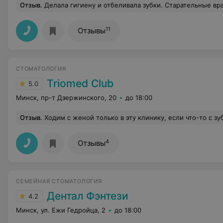
Отзыв
.
Делала гигиену и отбеливала зубки. Старательные врачи,
11
Отзывы
СТОМАТОЛОГИЯ
Triomed Club
5.0
Минск, пр-т Дзержинского, 20
до 18:00
Отзыв
.
Ходим с женой только в эту клинику, если что-то с зубами. Приветливый и вежливый персонал, стоматологи - знатоки своего дела, за в
4
Отзывы
СЕМЕЙНАЯ СТОМАТОЛОГИЯ
Дентал Фэнтези
4.2
Минск, ул. Ежи Гедройца, 2
до 18:00