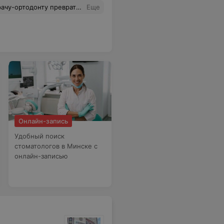
нностью утверждаю что это не единичный случай, а система работы данного центра. Не теряйте время с этим центром. Есть бОльшие профессионалы своего дела в Минске.
Еще
Онлайн-запись
Удобный поиск
стоматологов в Минске с
онлайн-записью