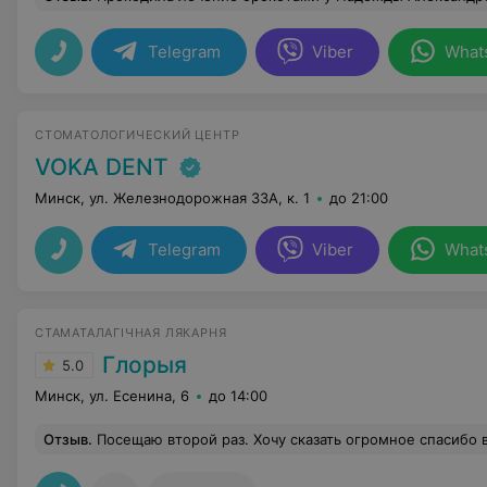
Telegram
Viber
What
СТОМАТОЛОГИЧЕСКИЙ ЦЕНТР
VOKA DENT
Минск, ул. Железнодорожная 33А, к. 1
до 21:00
Telegram
Viber
What
СТАМАТАЛАГІЧНАЯ ЛЯКАРНЯ
Глорыя
5.0
Минск, ул. Есенина, 6
до 14:00
Отзыв
.
Посещаю второй раз. Хочу сказать огромное спасибо врачу Е Марии Андреевне. Врач очень профессионально лечит, а ещё это очень добрый, душевный человек, чувс