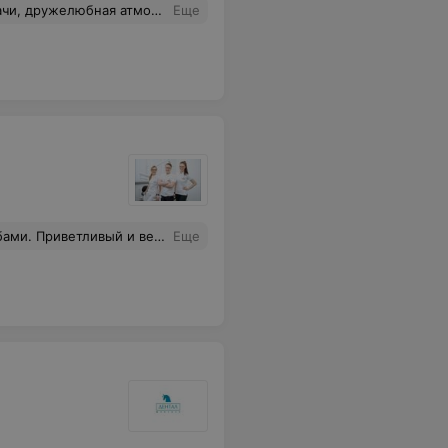
 дружелюбная атмосфера.
Еще
сё время не возникло никаких спорных ситуаций. Советуем!
Еще