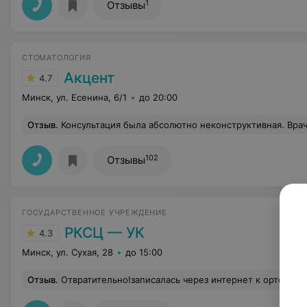
1
Отзывы
СТОМАТОЛОГИЯ
Акцент
4.7
Минск, ул. Есенина, 6/1
до 20:00
Отзыв
.
Консультация была абсолютно неконструктивная. Врач все время подгоняла и говорила, что нет врем
102
Отзывы
ГОСУДАРСТВЕННОЕ УЧРЕЖДЕНИЕ
РКСЦ — УК
4.3
Минск, ул. Сухая, 28
до 15:00
Отзыв
.
Отвратительно!записалась через интернет к ортодонту и мне в регистратуре с таким надменным видом говорят, что запись через интернет не работает, нужно было обращаться в регистратуру. На вопросы зачем же эта запись есть, мне не ответили ничего в