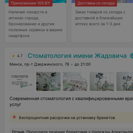
Приложение 103.BY
Доставка со склада
Наличие лекарств в
Заказ товаров со склада с
аптеках города,
доставкой в ближайшую
бронирование и другие
аптеку всего за 1–3 дня
полезные сервисы в вашем
смартфоне
Стоматология имени Жадовича
4.7
Минск, пр-т Дзержинского, 78
до 21:00
Современная стоматология с квалифицированными вр
услуг
Беспроцентная рассрочка на установку брекетов
Отзыв
.
Проходила лечение брекетами у Надежды Александровны Бусел. Безмерно рада, что выбрала такого Специалиста с большой буквы! Мои зубы долгое время были поводом для стеснения и улыбки с закрытым ртом. Лечение проходило очень комфортно, каждый прием оставлял только положительные впечатления и уверенность, что мы на верном пути. Все рассказывали, объясняли доходчиво, на все вопросы получала развернутые ответы. За 1,5 года доб