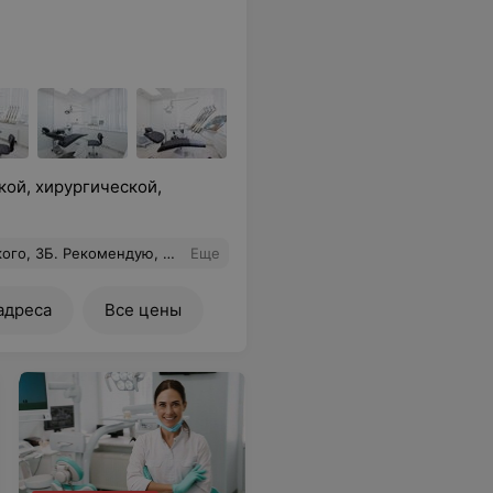
кой, хирургической,
ся дикция и привыкание. Еще раз благодарю за ваш профессионализм и внимательное ,доброе отношение. Рекомендую и буду рекомендовать! При этом, я приехала из другого города, и не жалею, что выбрала,, Практидент,,!!!!
Еще
адреса
Все цены