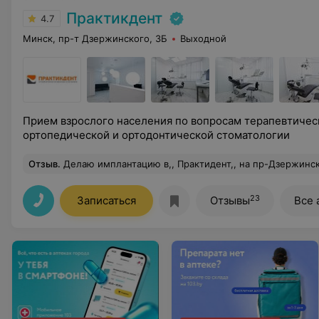
Практикдент
4.7
Минск, пр-т Дзержинского, 3Б
Выходной
Прием взрослого населения по вопросам терапевтичес
ортопедической и ортодонтической стоматологии
Отзыв
.
Делаю имплантацию в,, Практидент,, на пр-Дзержинского, 3Б. Рекомендую, даже,, максимум звезд,,. Благодаря хирургу Артемовой А. А., синус кости и 6 имплантов, прошли идеально. Чувствуется профессионализм. Хочу также выделить работу и,, золотые руки,, ортодонтия Грудина В. А. Настолько умело, правильно и с профессионализмом, сделаны слепки, подогнать, и в результате, временный протез(до коронок на импланты), установленный один раз, не приносит дискомфорт, нет на тирания, боли и проблем. Стала быстро восстанавливать
23
Записаться
Отзывы
Все 