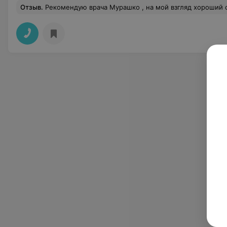
Отзыв
.
Рекомендую врача Мурашко , на мой взгляд хороший специалист. По ходу процедуры объяснял что к чему и зачем. Внимательный, понимающий, вежливый . Работает быстро и пунктуально , я осталась очень довольна результатом. А главное, его чел