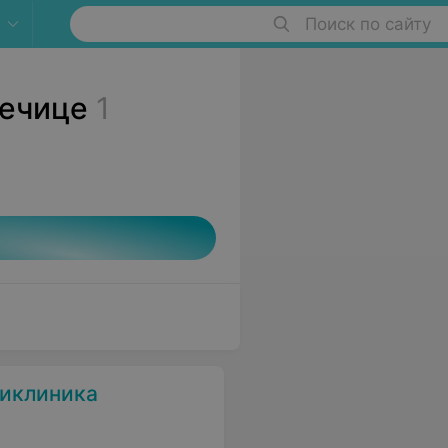
Поиск по сайту
Речице
1
ликлиника