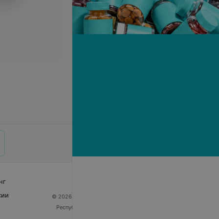
нг
сии
© 2026 ООО «Артокс Лаб», УНП 191700409
| 220012,
Республика Беларусь, г. Минск, улица Толбухина, 2,
пом. 16 | help@103.by