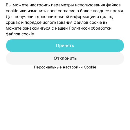
Добавить компанию
Вы можете настроить параметры использования файлов
cookie или изменить свое согласие в более позднее время.
Для получения дополнительной информации о целях,
Добавить специалиста
сроках и порядке использования файлов cookie вы
можете ознакомиться с нашей
Политикой обработки
файлов cookie
Принять
О проекте
Новости проекта
Размещение рекламы
Отклонить
Медицинский маркетинг
Публичный договор
Персональные настройки Cookie
Пользовательское соглашение
Способы оплаты
Вакансии
Партнеры
Написать руководителю 103.by
Написать в поддержку
Персональные настройки cookie
Обработка персональных данных