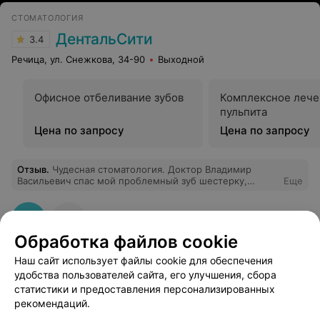
СТОМАТОЛОГИЯ
ДентальСити
3.4
Речица, ул. Снежкова, 34-90
Выходной
Офисное отбеливание зубов
Комплексное лече
пульпита
Цена по запросу
Цена по запросу
Отзыв
.
Чудесная стоматология. Доктор Владимир
Васильевич спас мой проблемный зуб шестерку,
Еще
который благодаря его стараниям и вопреки всем
протоколам остался на своём месте. Рекомендую
всем,кому нужна профессиональная
стоматологическая помощь
Обработка файлов cookie
Наш сайт использует файлы cookie для обеспечения
удобства пользователей сайта, его улучшения, сбора
статистики и предоставления персонализированных
рекомендаций.