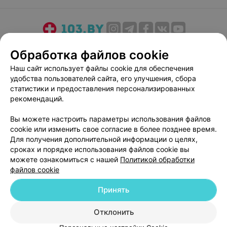
О проекте
Новости проекта
Размещение рекламы
Обработка файлов cookie
Медицинский маркетинг
Публичный договор
Наш сайт использует файлы cookie для обеспечения
Пользовательское соглашение
Способы оплаты
удобства пользователей сайта, его улучшения, сбора
Вакансии
Партнеры
статистики и предоставления персонализированных
рекомендаций.
Написать руководителю 103.by
Написать в поддержку
Вы можете настроить параметры использования файлов
cookie или изменить свое согласие в более позднее время.
Персональные настройки cookie
Для получения дополнительной информации о целях,
Обработка персональных данных
сроках и порядке использования файлов cookie вы
можете ознакомиться с нашей
Политикой обработки
файлов cookie
Принять
Отклонить
© 2026 ООО «Артокс Лаб», УНП 191700409
| 220012, Республика Беларусь,
г. Минск, улица Толбухина, 2, пом. 16 | help@103.by