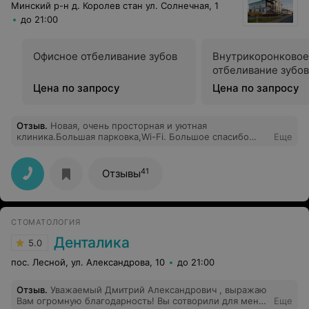
Минский р-н д. Королев стан ул. Солнечная, 1
до 21:00
Офисное отбеливание зубов
Внутрикоронковое
отбеливание зубов
Цена по запросу
Цена по запросу
Отзыв
.
Новая, очень просторная и уютная
клиника.Большая парковка,Wi-Fi. Большое спасибо
Еще
доктору вашей клиники за великолепную чистку зубов
и прекрасное качество обслуживания.Хочется
продолжать лечение в вашей клинике.
41
Отзывы
СТОМАТОЛОГИЯ
Денталика
5.0
пос. Лесной, ул. Александрова, 10
до 21:00
Отзыв
.
Уважаемый Дмитрий Александрович , выражаю
Вам огромную благодарность! Вы сотворили для меня
Еще