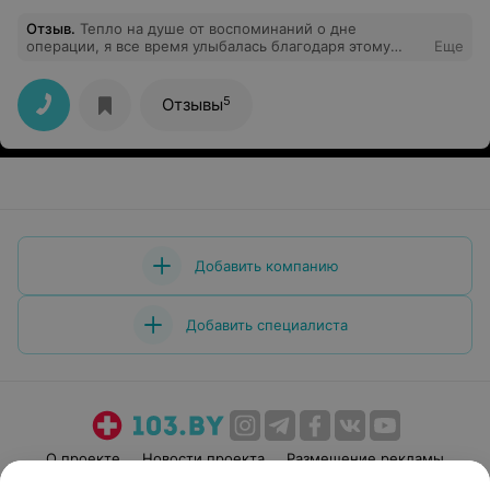
Отзыв
.
Тепло на душе от воспоминаний о дне
операции, я все время улыбалась благодаря этому
Еще
врачу, легко прошел наркоз и самочувствие было
хорошее
5
Отзывы
Добавить компанию
Добавить специалиста
О проекте
Новости проекта
Размещение рекламы
Медицинский маркетинг
Публичный договор