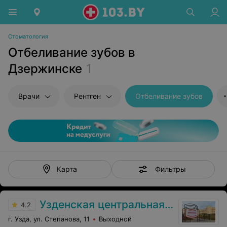
Стоматология
Отбеливание зубов в
Дзержинске
1
Врачи
Рентген
Отбеливание зубов
Фильтры
Карта
Узденская центральная районная больница
4.2
г. Узда, ул. Степанова, 11
Выходной