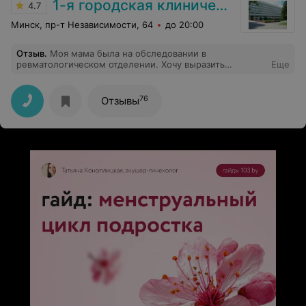
1-я городская клиническая больница
4.7
Минск, пр-т Независимости, 64
до 20:00
Отзыв
.
Моя мама была на обследовании в
ревматологическом отделении. Хочу выразить
Еще
сердечную благодарность врачу- ревматологу Татьяне
Владимировне К., а также всем работникам отделения
за профессионализм в работе с пациентами. Татьяна
76
Отзывы
Владимировна отличный специалист и очень
отзывчивый человек. Прошу Руководство клиники
отметить и поощрить работу Татьяны Владимировны К.
и медперсонала.