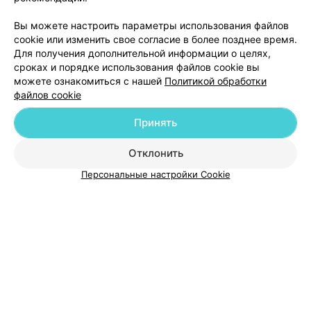
Добавить компанию
Вы можете настроить параметры использования файлов
cookie или изменить свое согласие в более позднее время.
Для получения дополнительной информации о целях,
Добавить специалиста
сроках и порядке использования файлов cookie вы
можете ознакомиться с нашей
Политикой обработки
файлов cookie
Принять
О проекте
Новости проекта
Размещение рекламы
Отклонить
Медицинский маркетинг
Публичный договор
Персональные настройки Cookie
Пользовательское соглашение
Способы оплаты
Вакансии
Партнеры
Написать руководителю 103.by
Написать в поддержку
Персональные настройки cookie
Обработка персональных данных