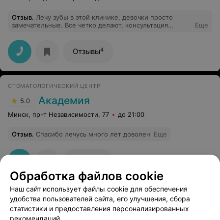
хочу чтобы другие люди пострадали! Обслуживание
было в мед инициативе, в списке её нет!
Отзыв
.
Лечу зубы в этой клинике, девочки просто
замечательные. Все четко делают, консультация
Еще
рекомендации. Спасибо большое!
4
Отзывы
СТОМАТОЛОГИЧЕСКИЙ ЦЕНТР
Академия
5.0
Минск, пр-т Независимости, 77
до 21:00
Отзыв
.
Спасибо лечусь много лет доволен
Еще
2
Отзывы
Обработка файлов cookie
Наш сайт использует файлы cookie для обеспечения
удобства пользователей сайта, его улучшения, сбора
статистики и предоставления персонализированных
рекомендаций.