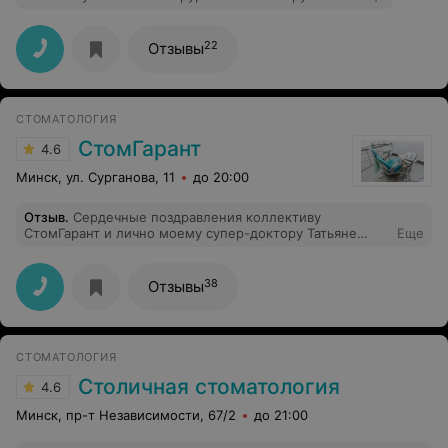
22
Отзывы
СТОМАТОЛОГИЯ
СтомГарант
4.6
Минск, ул. Сурганова, 11
до 20:00
Отзыв
.
Сердечные поздравления коллективу
СтомГарант и лично моему супер-доктору Татьяне
Еще
Манак ! Благодаря ее высокому профессионализму ,
много лет меня радует моя улыбка и здоровье зубов .
Каждый приход к Вам приносит здоровье и
38
Отзывы
положительные эмоции!
СТОМАТОЛОГИЯ
Столичная стоматология
4.6
Минск, пр-т Независимости, 67/2
до 21:00