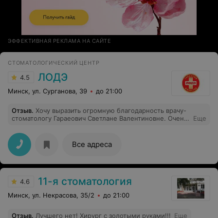
ЭФФЕКТИВНАЯ РЕКЛАМА НА САЙТЕ
СТОМАТОЛОГИЧЕСКИЙ ЦЕНТР
ЛОДЭ
4.5
Минск, ул. Сурганова, 39
до 21:00
Отзыв
.
Хочу выразить огромную благодарность врачу-
стоматологу Гараеович Светлане Валентиновне. Очень
Еще
переживала перед лечением, но доктор смог меня
успокоить, подробно всё рассказал. Лечение прошло
быстро и комфортно. Спасибо за ваш
Все адреса
профессионализм и внимательное отношение к
пациентам!
11-я стоматология
4.6
Минск, ул. Некрасова, 35/2
до 21:00
Отзыв
.
Лучшего нет! Хирург с золотыми руками!!!
Еще