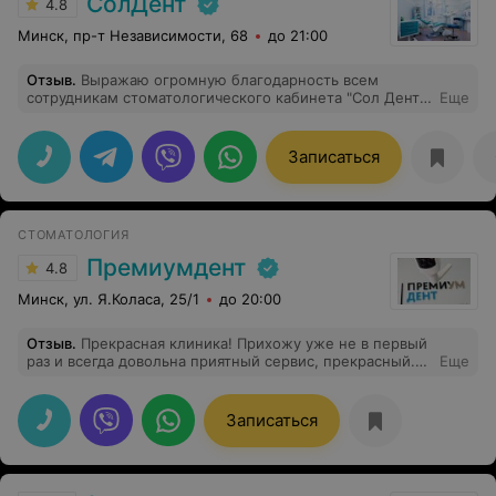
СолДент
4.8
Минск, пр-т Независимости, 68
до 21:00
Отзыв
.
Выражаю огромную благодарность всем
сотрудникам стоматологического кабинета "Сол Дент",
Еще
соприкоснувшимся с моей проблемой и оказавшим
мне высокопрофессиональную помощь. Особая
благодарность стоматологу-ортопеду Кульбякину
Записаться
Андрею Андреевичу за чуткое и корректное
отношение не только ко мне, но и ко всем клиентам.
СТОМАТОЛОГИЯ
Премиумдент
4.8
Минск, ул. Я.Коласа, 25/1
до 20:00
Отзыв
.
Прекрасная клиника! Прихожу уже не в первый
раз и всегда довольна приятный сервис, прекрасный.
Еще
квалифицированные специалисты, приемлемые цены.
Рекомендую.
Записаться