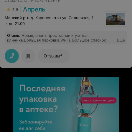
СТОМАТОЛОГИЧЕСКИЙ ЦЕНТР
Успехов вам и процветания!
Апрель
4.9
Минский р-н д. Королев стан ул. Солнечная, 1
до 21:00
Отзыв
.
Новая, очень просторная и уютная
клиника.Большая парковка,Wi-Fi. Большое спасибо
Еще
доктору вашей клиники за великолепную чистку зубов
и прекрасное качество обслуживания.Хочется
продолжать лечение в вашей клинике.
41
Отзывы