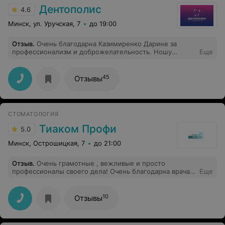
Дентополис
4.6
Минск, ул. Уручская, 7
до 19:00
Отзыв
.
Очень благодарна Казимиренко Дарине за
профессионализм и доброжелательность. Ношу
Еще
брекеты и проф. гигиену делать необходимо!
Результатом очень довольна!
45
Отзывы
СТОМАТОЛОГИЯ
Тиаком Профи
5.0
Минск, Острошицкая, 7
до 21:00
Отзыв
.
Очень грамотные , вежливые и просто
профессионалы своего дела! Очень благодарна врачам
Еще
этого кабинета за оказанную помощь !
10
Отзывы