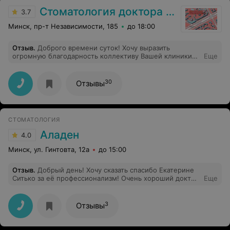
Стоматология доктора Василенко
3.7
Минск, пр-т Независимости, 185
до 18:00
Отзыв
.
Доброго времени суток! Хочу выразить
огромную благодарность коллективу Вашей клиники
Еще
за профессионализм и чуткое отношение. Была на
приеме несколько раз, у разных сотрудников Вашей
клиники, - помимо здоровых зубов осталась еще и
30
Отзывы
масса положительных эмоций. Все мои посещения
стоматолога превратились в сказку. Вы - настоящие
профессионалы своего дела, ответственные,
заботливые и внимательные. Спасибо Вам огромное за
СТОМАТОЛОГИЯ
Ваш труд!
Аладен
4.0
Минск, ул. Гинтовта, 12а
до 15:00
Отзыв
.
Добрый день! Хочу сказать спасибо Екатерине
Ситько за её профессионализм! Очень хороший доктор
Еще
и человек! Лечили кариес у дочки (5 лет), выходила от
врача всегда с улыбкой и фразой: мама, я ещё хочу к
этому врачу! Я не боюсь) Добрый от отзывчивый
3
Отзывы
коллектив, хорошее отношение к пациентам)