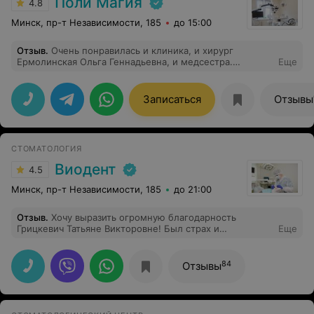
Поли Магия
4.8
Минск, пр-т Независимости, 185
до 15:00
Отзыв
.
Очень понравилась и клиника, и хирург
Ермолинская Ольга Геннадьевна, и медсестра.
Еще
Прекрасное отношение к пациентам: все
прокомментировала, все процедуры обосновала,
сделала все безболезненно и быстро, подробно
Записаться
Отзывы
рассказала, что делать после визита к ней и как ее
найти в случае какой беды. Кроме всего, и поддержала
морально, и отдохнуть немного дала, и воды попить, и
таблеточку обезболивающего. Я такого еще нигде не
СТОМАТОЛОГИЯ
встречала. Рекомендую.
Виодент
4.5
Минск, пр-т Независимости, 185
до 21:00
Отзыв
.
Хочу выразить огромную благодарность
Грицкевич Татьяне Викторовне! Был страх и
Еще
неуверенность перед установкой имплантов. Но
уверенность и профессионализм доктора приятно
удивил и придал смелости.Сегодня сняли швы и уже
84
Отзывы
можно говорить о промежуточном результате. Татьяна
Викторовна сказала, что все хорошо! Всем буду
советовать ваш центр и в частности, Татьяну
Викторовну, как профессионала высокого класса!