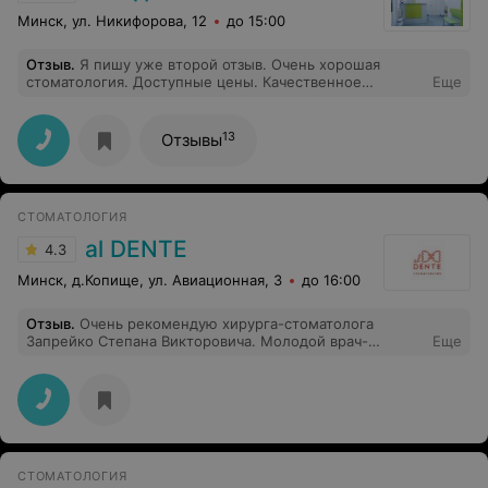
Минск, ул. Никифорова, 12
до 15:00
Отзыв
.
Я пишу уже второй отзыв. Очень хорошая
стоматология. Доступные цены. Качественное
Еще
лечение. Я хочу выразить благодарность врачу
Чикиной Е.М. Она отличный специалист. Приветливая.
Внимательная. Золотые руки. Мне часто приходилось
13
Отзывы
обращаться к стоматологам. И она самая ЛУЧШАЯ !
СТОМАТОЛОГИЯ
al DENTE
4.3
Минск, д.Копище, ул. Авиационная, 3
до 16:00
Отзыв
.
Очень рекомендую хирурга-стоматолога
Запрейко Степана Викторовича. Молодой врач-
Еще
профессионал, удаление зуба ребенку на ура!. Без
боли и слез. Правильный бережный подход,
профессиональная подготовка ребенка. Ребенок
теперь не боится посещать стоматолога. Мы очень
довольны. Огромное спасибо!
СТОМАТОЛОГИЯ