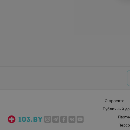
О проекте
Публичный до
Партн
Персо