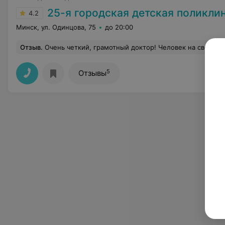
25-я городская детская поликли
4.2
Минск, ул. Одинцова, 75
до 20:00
Отзыв
.
Очень четкий, грамотный доктор! Человек на своем м
5
Отзывы