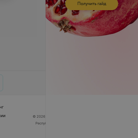
нг
сии
© 2026 ООО «Артокс Лаб», УНП 191700409
| 220012,
Республика Беларусь, г. Минск, улица Толбухина, 2,
пом. 16 | help@103.by
Служба поддержки
+375 291212755