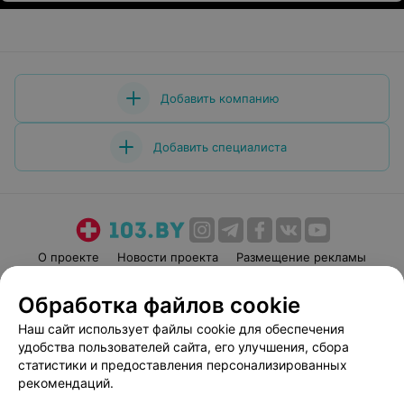
Добавить компанию
Добавить специалиста
О проекте
Новости проекта
Размещение рекламы
Медицинский маркетинг
Публичный договор
Обработка файлов cookie
Пользовательское соглашение
Способы оплаты
Наш сайт использует файлы cookie для обеспечения
Вакансии
Партнеры
удобства пользователей сайта, его улучшения, сбора
Написать руководителю 103.by
статистики и предоставления персонализированных
рекомендаций.
Написать в поддержку