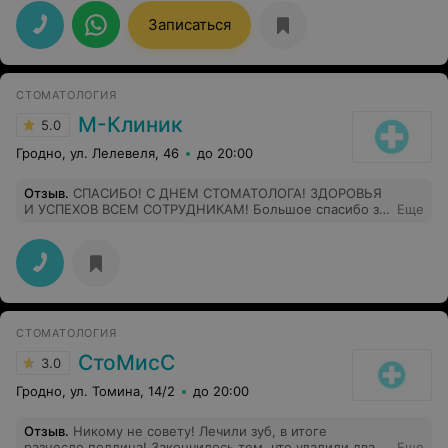
поднять настроение. Здоровья и процветания вам
дорогой доктор.
Записаться
СТОМАТОЛОГИЯ
М-Клиник
5.0
Гродно, ул. Лелевеля, 46
до 20:00
Отзыв
.
СПАСИБО! С ДНЕМ СТОМАТОЛОГА! ЗДОРОВЬЯ
И УСПЕХОВ ВСЕМ СОТРУДНИКАМ! Большое спасибо за
Еще
работу!
СТОМАТОЛОГИЯ
СтоМисС
3.0
Гродно, ул. Томина, 14/2
до 20:00
Отзыв
.
Никому не совету! Лечили зуб, в итоге
разнесло поллица! Закончилось тем, что удалили два
Еще