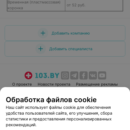
Временная (пластмассовая)
от 52 руб.
коронка
Добавить компанию
Добавить специалиста
О проекте
Новости проекта
Размещение рекламы
Медицинский маркетинг
Публичный договор
Обработка файлов cookie
Пользовательское соглашение
Способы оплаты
Наш сайт использует файлы cookie для обеспечения
Вакансии
Партнеры
удобства пользователей сайта, его улучшения, сбора
Написать руководителю 103.by
статистики и предоставления персонализированных
рекомендаций.
Написать в поддержку