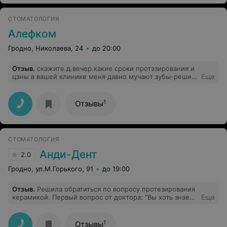
СТОМАТОЛОГИЯ
Алефком
Гродно, Николаева, 24
до 20:00
Отзыв
.
скажите.д.вечер.какие сроки протэзирования и
цэны в вашей клинике меня давно мучают зубы-решил
Еще
встовлять. я думаю для протэзирования мне
понадобится 3 вкладки 1/верх/1/низ/ -винир
керамический идве каронки безметалические.
1
Отзывы
подскажите цену на эту услугу.
СТОМАТОЛОГИЯ
Анди-Дент
2.0
Гродно, ул.М.Горького, 91
до 19:00
Отзыв
.
Решила обратиться по вопросу протезирования
керамикой. Первый вопрос от доктора: "Вы хоть знаете
Еще
сколько это стоит?" После моего ответа, о том что я в
курсе и готова платить, он всеми способами меня
отговаривал. После этого я была готова заменить
1
Отзывы