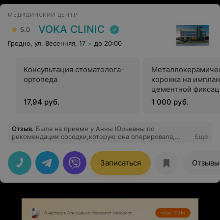
МЕДИЦИНСКИЙ ЦЕНТР
VOKA CLINIC
5.0
Гродно, ул. Весенняя, 17
до 20:00
Консультация стоматолога-
Металлокерамиче
ортопеда
коронка на имплан
цементной фиксац
17,94 руб.
1 000 руб.
Отзыв
.
Была на приеме у Анны Юрьевны по
рекомендации соседки,которую она оперировала,
Еще
осталась очень довольна! Врач от Бога! Детально
осмотрела, объяснила почему именно возникло
заболевание. Доктор дала грамотные рекомендации
Записаться
Отзывы
не только по глазам, но и в целом,по здоровью.