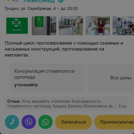
4.3
Гродно, ул. Серебряная, 4
до 20:00
Полный цикл: протезирование с помощью съемных и
несъемных конструкций, протезирование на
имплантах.
Консультация стоматолога-
ортопеда
Все цены
уточняйте
Отзыв
.
Хочу выразить огромную благодарность
стоматологу ортопеду Зущику Денису Юльяновичу за
Еще
высокий профессионализм, внимательное отношение к
пациентам пациентам и за качественно проделанную
работу. Спасибо большое. Всем рекомендую.
Записаться
Проконсультир