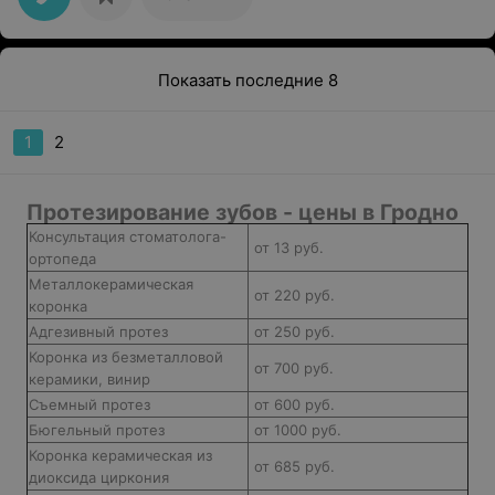
имеющиеся коронки на такие же только новые, он
просто сказал, что не будет этого делать. После
общения с ним отпало всякое желание что-либо
делать с зубами, но взвесив все за и против, все таки
решила обратиться в другую стоматологию, где мне
Показать последние 8
предложили много вариантов замены имеющихся
коронок. Не советую Анди-дент!
1
2
Протезирование зубов - цены в Гродно
Консультация стоматолога-
от 13 руб.
ортопеда
Металлокерамическая
от 220 руб.
коронка
Адгезивный протез
от 250 руб.
Коронка из безметалловой
от 700 руб.
керамики, винир
Съемный протез
от 600 руб.
Бюгельный протез
от 1000 руб.
Коронка керамическая из
от 685 руб.
диоксида циркония