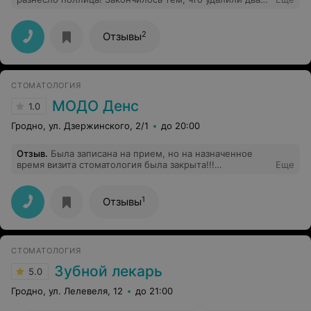
зуба и разворотили половину лица!
2
Отзывы
СТОМАТОЛОГИЯ
МОДО Денс
1.0
Гродно, ул. Дзержинского, 2/1
до 20:00
Отзыв
.
Была записана на прием, но на назначенное
время визита стоматология была закрыта!!!
Еще
Дозвониться естественно невозможно. Никто заранее
не уведомил.Сервис на уровне поставленной оценки.
1
Отзывы
СТОМАТОЛОГИЯ
Зубной лекарь
5.0
Гродно, ул. Лелевеля, 12
до 21:00