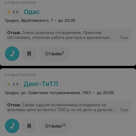
СТОМАТОЛОГИЯ
Одас
5.0
Гродно, Врублевского, 1
до 20:00
Отзыв
.
Очень довольна посещением. Приятная
обстановка, отличная работа доктора и адекватные
Еще
цены. Буду обращаться еще.
2
Отзывы
СТОМАТОЛОГИЯ
Дент-ТиТЛ
2.5
Гродно, ул. Советских пограничников, 116/1
до 20:00
Отзыв
.
Самая худшая поликлиника,сотрудники не
вежливы цена за протез 1200 р но не дело в деньгах
Еще
дело в отсутствии качества работы ни какой гарантии
не кто не даёт.
12
Отзывы