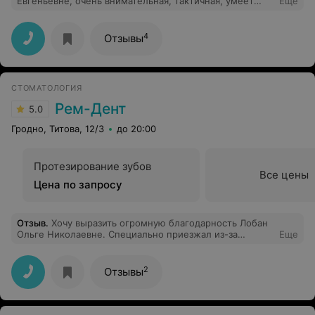
Евгеньевне, очень внимательная, тактичная, умеет
Еще
расположить к себе ребёнка и успокоить родителей.
Уже не в первый раз лечим зубы у неё и всегда очень
довольны. Побольше бы таких людей в медицине.
4
Отзывы
Профессионал своего дела
СТОМАТОЛОГИЯ
Рем-Дент
5.0
Гродно, Титова, 12/3
до 20:00
Протезирование зубов
Все цены
Цена по запросу
Отзыв
.
Хочу выразить огромную благодарность Лобан
Ольге Николаевне. Специально приезжал из-за
Еще
границы для лечения. Очень быстро и оперативно-
даже не успел испугаться. Еще раз огромное спасибо/
2
Отзывы