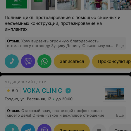
Полный цикл: протезирование с помощью съемных и
несъемных конструкций, протезирование на
имплантах.
Отзыв
.
Хочу выразить огромную благодарность
стоматологу ортопеду Зущику Денису Юльяновичу за
Еще
высокий профессионализм, внимательное отношение к
пациентам пациентам и за качественно проделанную
работу. Спасибо большое. Всем рекомендую.
Записаться
Проконсультир
МЕДИЦИНСКИЙ ЦЕНТР
VOKA CLINIC
5.0
Гродно, ул. Весенняя, 17
до 20:00
Отзыв
.
Отличный врач, настоящий профессионал
своего дела! Очень чуткое и вежливое отношение!
Еще
Записаться
Отзывы