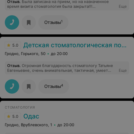
Отзыв
.
Была записана на прием, но на назначенное
время визита стоматология была закрыта!!!
Еще
Дозвониться естественно невозможно. Никто заранее
не уведомил.Сервис на уровне поставленной оценки.
1
Отзывы
Детская стоматологическая поликлиника
5.0
Гродно, Горького, 50
до 20:00
Отзыв
.
Огромная благодарность стоматологу Татьяне
Евгеньевне, очень внимательная, тактичная, умеет
Еще
расположить к себе ребёнка и успокоить родителей.
Уже не в первый раз лечим зубы у неё и всегда очень
довольны. Побольше бы таких людей в медицине.
4
Отзывы
Профессионал своего дела
СТОМАТОЛОГИЯ
Одас
5.0
Гродно, Врублевского, 1
до 20:00