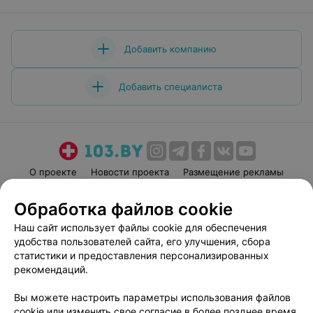
Добавить компанию
Добавить специалиста
О проекте
Новости проекта
Размещение рекламы
Медицинский маркетинг
Публичный договор
Обработка файлов cookie
Пользовательское соглашение
Способы оплаты
Наш сайт использует файлы cookie для обеспечения
Вакансии
Партнеры
удобства пользователей сайта, его улучшения, сбора
Написать руководителю 103.by
статистики и предоставления персонализированных
рекомендаций.
Написать в поддержку
Персональные настройки cookie
Вы можете настроить параметры использования файлов
Обработка персональных данных
cookie или изменить свое согласие в более позднее время.