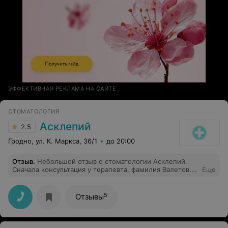
ЭФФЕКТИВНАЯ РЕКЛАМА НА САЙТЕ
СТОМАТОЛОГИЯ
Асклепий
2.5
Гродно, ул. К. Маркса, 36/1
до 20:00
Отзыв
.
Небольшой отзыв о стоматологии Асклепий.
Сначала консультация у терапевта, фамилия Валетов.
Еще
Сказал, что без консультации у ортопеда делать ничего
не будет. Потом консультация у ортопеда, написал
план лечения. Опять записали на лечение к Валетову.
5
Отзывы
После неудачной попытки перелечить каналы и
изучения снимков опять отправляет к ортопеду,
который разводит руками и говорит, что они ничего не
умеют и сделать ничего не могут и советует