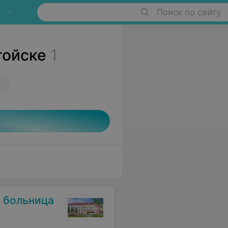
Поиск по сайту
гойске
1
 больница