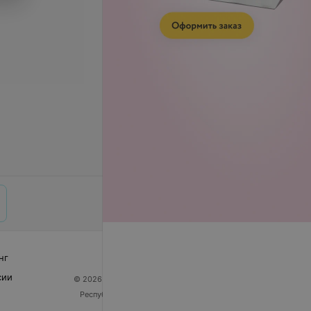
нг
сии
© 2026 ООО «Артокс Лаб», УНП 191700409
| 220012,
Республика Беларусь, г. Минск, улица Толбухина, 2,
пом. 16 | help@103.by