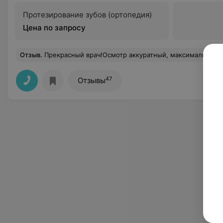
Протезирование зубов (ортопедия)
Цена по запросу
Отзыв
.
Прекрасный врач!Осмотр аккуратный, максимально комфортный. Даны четкие рекомендации, поня
47
Отзывы