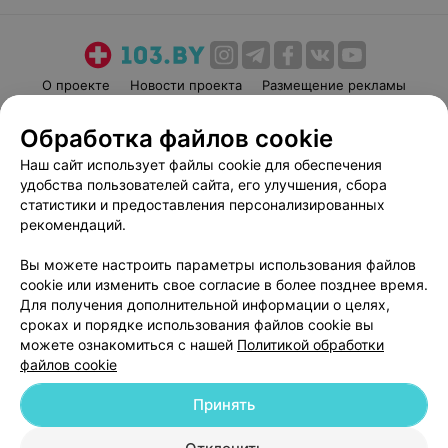
настоящая редкость и большая ценность в наши дни.
О проекте
Новости проекта
Размещение рекламы
Медицинский маркетинг
Публичный договор
Обработка файлов cookie
Пользовательское соглашение
Способы оплаты
Наш сайт использует файлы cookie для обеспечения
Вакансии
Партнеры
удобства пользователей сайта, его улучшения, сбора
Написать руководителю 103.by
статистики и предоставления персонализированных
рекомендаций.
Написать в поддержку
Персональные настройки cookie
Вы можете настроить параметры использования файлов
Обработка персональных данных
cookie или изменить свое согласие в более позднее время.
Для получения дополнительной информации о целях,
сроках и порядке использования файлов cookie вы
можете ознакомиться с нашей
Политикой обработки
файлов cookie
Принять
© 2026 ООО «Артокс Лаб», УНП 191700409
| 220012, Республика Беларусь,
г. Минск, улица Толбухина, 2, пом. 16 | help@103.by