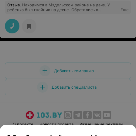
Отзыв
.
Находимся в Мядельском районе на даче. У
ребенка был гнойник на десне. Обратились в
Еще
Мядельскую ЦРБ. Приняли без проблем и вопросов.
Стоматолог быстро обработала десну, дала
рекомендации. Спасибо за оперативность и
вежливость!
Добавить компанию
Добавить специалиста
О проекте
Новости проекта
Размещение рекламы
Медицинский маркетинг
Публичный договор