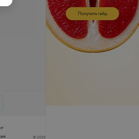
нг
сии
© 2026 ООО «Артокс Лаб», УНП 191700409
| 220012,