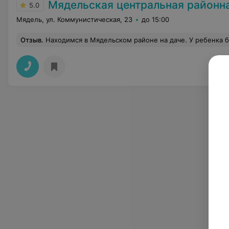
Мядельская центральная районная
5.0
Мядель, ул. Коммунистическая, 23
до 15:00
Отзыв
.
Находимся в Мядельском районе на даче. У ребенка был гнойник на десне. Обратились в Мядельскую ЦРБ. Приняли без проблем и вопросов. Стоматолог быстро обработ